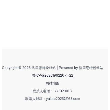
Copyright © 2026 洛里恩特粉丝站 | Powered by 洛里恩特粉丝站
鲁ICP备2025199220号-22
网站地图
联系人电话：17761231017
联系人邮箱：yakao2025@163.com