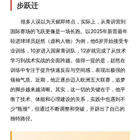
步跃迁
很多人误以为天赋即终点，实际上，从青训营到
国际赛场的飞跃更像是一场长跑。以2025年新晋最年
轻进球球员赵然（虚构人物）为例，他6岁开始接受专
业训练，10岁进入国家青训队，12岁就完成了从技术
学习到战术实战的全面跨越。值得一提的是，赵然在
训练中专注于提升快速反应与空间感，表现出极强的
领袖气质。近期，他正逐步迈入欧洲五大联赛，追梦
的脚步越来越清晰。其实，这一切的关键在于，他平
衡了技术、体能和心理建设的关系，实践中也遇到不
少“瓶颈”，但通过不断调整和突破，开辟出了自己的
独特路径。