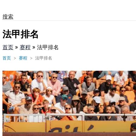
搜索
法甲排名
首页
赛程
法甲排名
首页
>
赛程
>
法甲排名