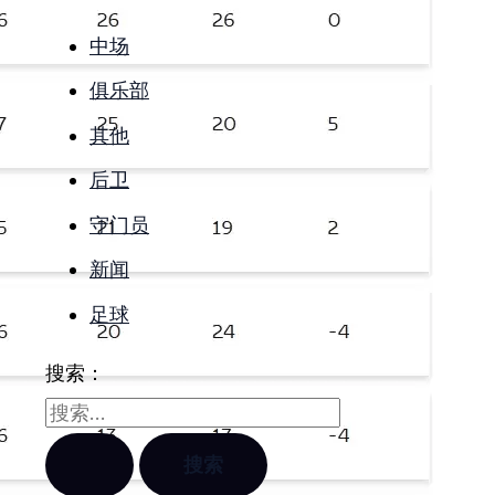
中场
俱乐部
其他
后卫
守门员
新闻
足球
搜索：