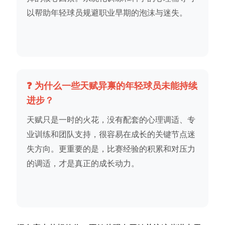
以帮助年轻球员规避职业早期的泡沫与迷失。
❓ 为什么一些天赋异禀的年轻球员未能持续
进步？
天赋只是一时的火花，没有配套的心理调适、专
业训练和团队支持，很容易在成长的关键节点迷
失方向。更重要的是，比赛经验的积累和对压力
的调适，才是真正的成长动力。