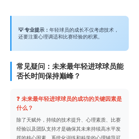
💡 专业提示：
年轻球员的成长不仅考虑技术，
还要注重心理调适和比赛经验的积累。
常见疑问：未来最年轻进球球员能
否长时间保持巅峰？
❓ 未来最年轻进球球员的成功的关键因素是
什么？
除了天赋外，持续的技术提升、心理素质、比赛
经验以及团队支持才是确保其未来持续高水平发
挥的核心因素。系统化训练和科学的心理辅导可