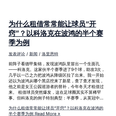
为什么租借常常能让球员“开
窍”？以科洛克在波鸿的半个赛
季为例
发表评论
/
新闻
/
洛里恩特
前阵子看德甲集锦，发现波鸿队里冒出一个生面孔
——科洛克。这家伙半个赛季进了9个球，助攻3次，
几乎以一己之力把波鸿从降级区拉了出来。我一开始
还以为波鸿从哪个黑店挖来了新星，查了查才发现，
他之前是女王公园巡游者的替补，今年冬天才租借过
来。 租借球员突然爆发，这在足球圈其实不算稀罕
事。但科洛克的例子特别典型：半赛季，从英冠中…
为什么租借常常能让球员“开窍”？以科洛克在波鸿的
半个赛季为例
Read More »