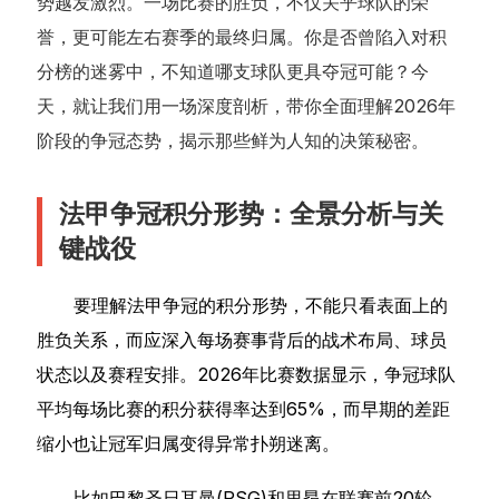
势越发激烈。一场比赛的胜负，不仅关乎球队的荣
誉，更可能左右赛季的最终归属。你是否曾陷入对积
分榜的迷雾中，不知道哪支球队更具夺冠可能？今
天，就让我们用一场深度剖析，带你全面理解2026年
阶段的争冠态势，揭示那些鲜为人知的决策秘密。
法甲争冠积分形势：全景分析与关
键战役
要理解法甲争冠的积分形势，不能只看表面上的
胜负关系，而应深入每场赛事背后的战术布局、球员
状态以及赛程安排。2026年比赛数据显示，争冠球队
平均每场比赛的积分获得率达到65%，而早期的差距
缩小也让冠军归属变得异常扑朔迷离。
比如巴黎圣日耳曼(PSG)和里昂在联赛前20轮