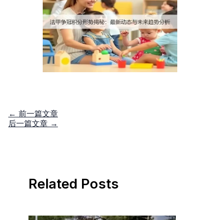
←
前一篇文章
后一篇文章
→
Related Posts