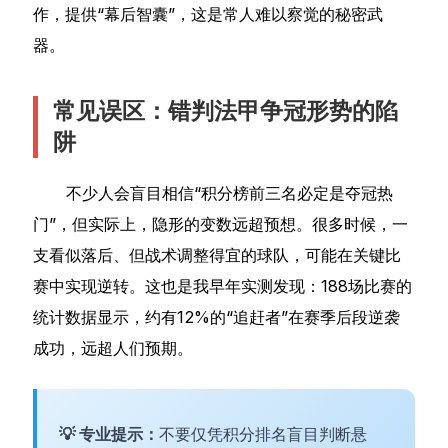
作，提供“幕后智囊”，这是常人难以察觉的秘密武
器。
常见误区：错判法甲争冠形势的陷
阱
不少人会盲目相信“积分榜前三名必定是夺冠热
门”，但实际上，隐形的变数远超预想。很多时候，一
支看似落后、但战术调整得宜的球队，可能在关键比
赛中实现逆转。这也是我早年实测发现：188场比赛的
统计数据显示，约有12%的“追赶者”在赛季后段逆袭
成功，远超人们预期。
💡 专业提示：
不要仅凭积分排名盲目判断悬