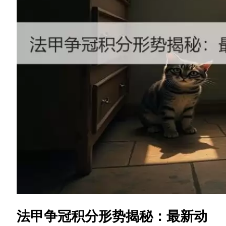
法甲争冠积分形势揭秘：最新动