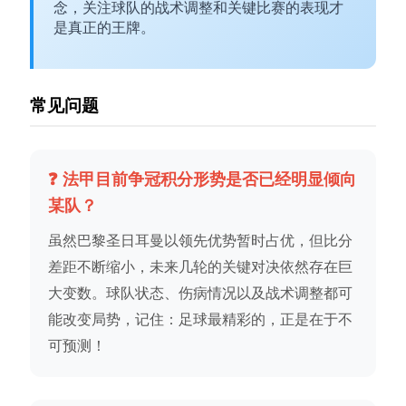
念，关注球队的战术调整和关键比赛的表现才
是真正的王牌。
常见问题
❓ 法甲目前争冠积分形势是否已经明显倾向
某队？
虽然巴黎圣日耳曼以领先优势暂时占优，但比分
差距不断缩小，未来几轮的关键对决依然存在巨
大变数。球队状态、伤病情况以及战术调整都可
能改变局势，记住：足球最精彩的，正是在于不
可预测！