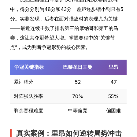
中，得分分别为48分和43分，差距逐步缩小到只有5
分。实测发现，后者在面对强敌时的表现尤为关键
——最近连续击败了排名第三的摩纳哥和第五的马
赛，这让其夺冠希望大增。掌握赛程中的“关键节
点”，成为判断争冠形势的核心因素。
争冠关键指标
巴黎圣日耳曼
里昂
累计积分
52
47
对阵强队胜率
70%
55%
剩余赛程难度
中等偏宽
偏困难
真实案例：里昂如何逆转局势冲击