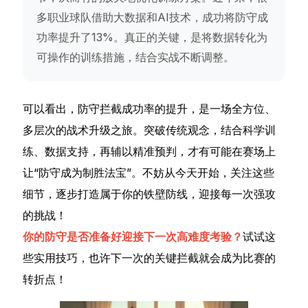
多职业球队借助大数据和AI技术，成功将防守成
功率提升了13%。真正的关键，是将数据转化为
可操作的训练措施，结合实战不断调整。
可以看出，防守拦截成功率的提升，是一场全方位、
多层次的战术升级之旅。突破传统观念，结合科学训
练、数据支持，再辅以精准预判，才有可能在赛场上
让“防守成为制胜法宝”。不妨从今天开始，关注这些
细节，逐步打造属于你的铁壁防线，迎接每一次强攻
的挑战！
你的防守是否准备好迎接下一次高难度考验？
试试这
些实用技巧，也许下一次的关键拦截就会成为比赛的
转折点！