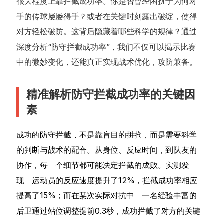
很大程度上靠拦截成功率。你是否曾经困扰于为何对
手的传球屡屡得手？或者在关键时刻露出破绽，使得
对方轻松破防。这背后隐藏着哪些科学的规律？通过
深度分析“防守拦截成功率”，我们不仅可以揭示比赛
中的微妙变化，还能真正实现战术优化，攻防兼备。
精准解析防守拦截成功率的关键因
素
成功的防守拦截，不是靠盲目的拼抢，而是需要科学
的判断与战术的配合。从身位、反应时间，到队友的
协作，每一个细节都可能决定拦截的成败。实测发
现，运动员的反应速度提升了12%，拦截成功率相应
提高了15%；而在某次实际对抗中，一名经验丰富的
后卫通过站位调整提前0.3秒，成功拦截了对方的关键