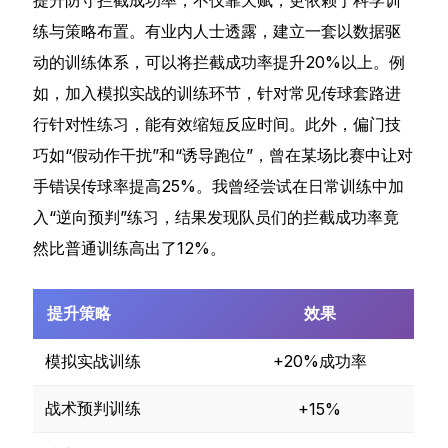
练与策略布置。有业内人士透露，建立一套以数据驱
动的训练体系，可以将拦截成功率提升20%以上。例
如，加入模拟实战的训练环节，针对常见传球套路进
行针对性练习，能有效缩短反应时间。此外，偏门技
巧如“假动作干扰”和“诱导跑位”，曾在某场比赛中让对
手错误传球率提高25%。我曾经尝试在日常训练中加
入“逆向预判”练习，结果发现队员们的拦截成功率竟
然比普通训练高出了12%。
提升策略
效果
模拟实战训练
+20%成功率
战术预判训练
+15%