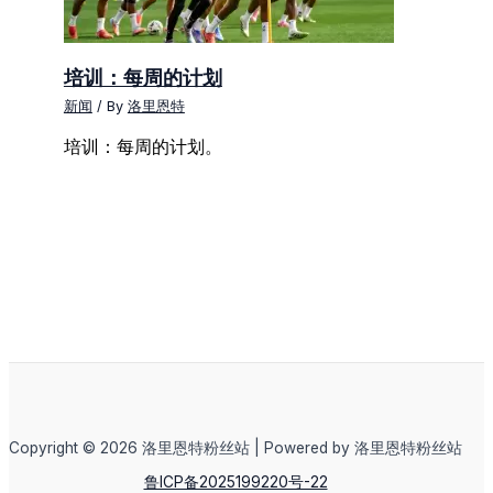
培训：每周的计划
新闻
/ By
洛里恩特
培训：每周的计划。
Copyright © 2026 洛里恩特粉丝站 | Powered by 洛里恩特粉丝站
鲁ICP备2025199220号-22