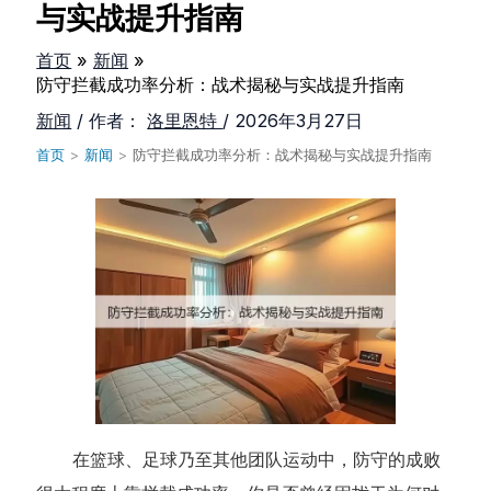
与实战提升指南
首页
新闻
防守拦截成功率分析：战术揭秘与实战提升指南
新闻
/ 作者：
洛里恩特
/
2026年3月27日
首页
>
新闻
>
防守拦截成功率分析：战术揭秘与实战提升指南
在篮球、足球乃至其他团队运动中，防守的成败