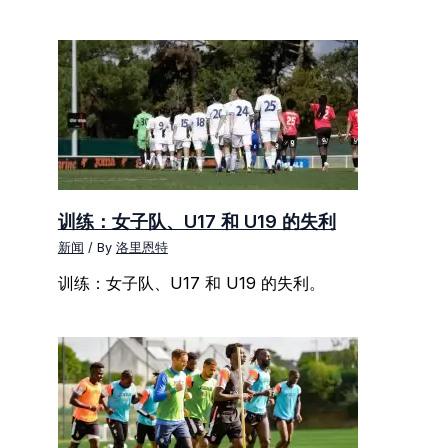
训练：女子队、U17 和 U19 的失利
新闻
/ By
洛里恩特
训练：女子队、U17 和 U19 的失利。