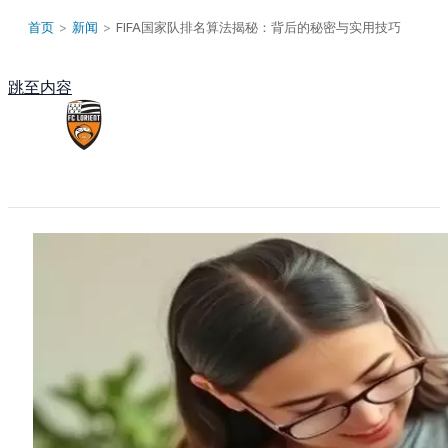
首页
>
新闻
>
FIFA国家队排名算法揭秘：背后的秘密与实用技巧
跳至内容
Main Menu