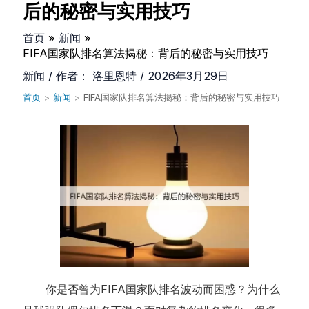
后的秘密与实用技巧
首页
新闻
FIFA国家队排名算法揭秘：背后的秘密与实用技巧
新闻
/ 作者：
洛里恩特
/
2026年3月29日
首页
>
新闻
>
FIFA国家队排名算法揭秘：背后的秘密与实用技巧
你是否曾为FIFA国家队排名波动而困惑？为什么