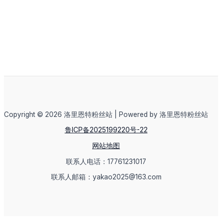
Copyright © 2026 洛里恩特粉丝站 | Powered by 洛里恩特粉丝站
鲁ICP备2025199220号-22
网站地图
联系人电话：17761231017
联系人邮箱：yakao2025@163.com