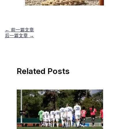
←
前一篇文章
后一篇文章
→
Related Posts