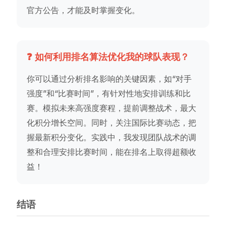
官方公告，才能及时掌握变化。
❓ 如何利用排名算法优化我的球队表现？
你可以通过分析排名影响的关键因素，如“对手
强度”和“比赛时间”，有针对性地安排训练和比
赛。模拟未来高强度赛程，提前调整战术，最大
化积分增长空间。同时，关注国际比赛动态，把
握最新积分变化。实践中，我发现团队战术的调
整和合理安排比赛时间，能在排名上取得超额收
益！
结语