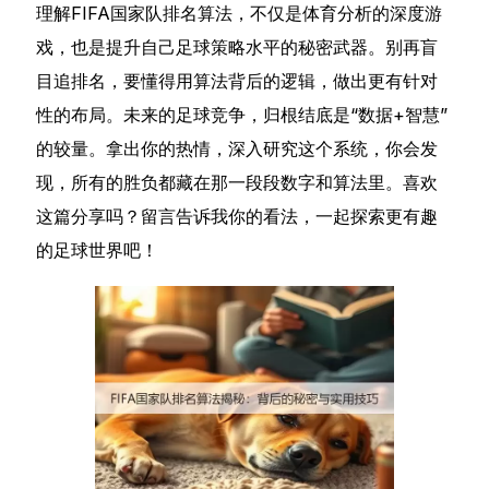
理解FIFA国家队排名算法，不仅是体育分析的深度游
戏，也是提升自己足球策略水平的秘密武器。别再盲
目追排名，要懂得用算法背后的逻辑，做出更有针对
性的布局。未来的足球竞争，归根结底是“数据+智慧”
的较量。拿出你的热情，深入研究这个系统，你会发
现，所有的胜负都藏在那一段段数字和算法里。喜欢
这篇分享吗？留言告诉我你的看法，一起探索更有趣
的足球世界吧！