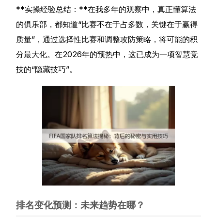
**实操经验总结：**在我多年的观察中，真正懂算法
的俱乐部，都知道“比赛不在于占多数，关键在于赢得
质量”，通过选择性比赛和调整攻防策略，将可能的积
分最大化。在2026年的预热中，这已成为一项智慧竞
技的“隐藏技巧”。
排名变化预测：未来趋势在哪？