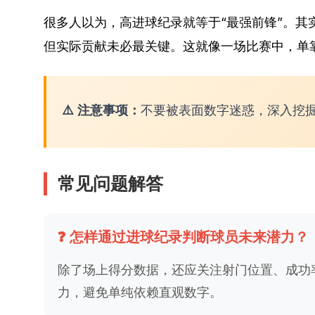
很多人以为，高进球纪录就等于“最强前锋”。其
但实际贡献未必最关键。这就像一场比赛中，单
⚠️ 注意事项：
不要被表面数字迷惑，深入挖
常见问题解答
❓ 怎样通过进球纪录判断球员未来潜力？
除了场上得分数据，还应关注射门位置、成功
力，避免单纯依赖直观数字。