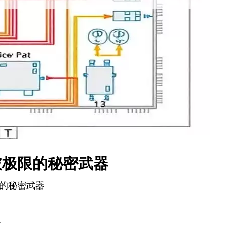
破极限的秘密武器
的秘密武器
器