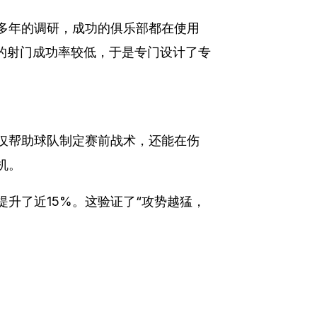
多年的调研，成功的俱乐部都在使用
的射门成功率较低，于是专门设计了专
仅帮助球队制定赛前战术，还能在伤
机。
升了近15%。这验证了“攻势越猛，
。