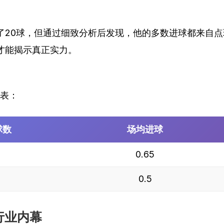
了20球，但通过细致分析后发现，他的多数进球都来自
才能揭示真正实力。
比表：
球数
场均进球
0.65
0.5
行业内幕