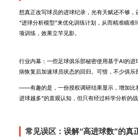
想真正改写球员的进球纪录，光有天赋还不够，
“进球分析模型”来优化训练计划，从而精准瞄
项训练，效果立竿见影。
行业内幕：一些足球俱乐部秘密使用基于AI的
病恢复后加速球员状态的回归。可惜，不少俱乐
——有趣的是，一份授权调研结果显示，增加比
进球越多”的直观认知，但只有经过科学分析的
常见误区：误解“高进球数”的真