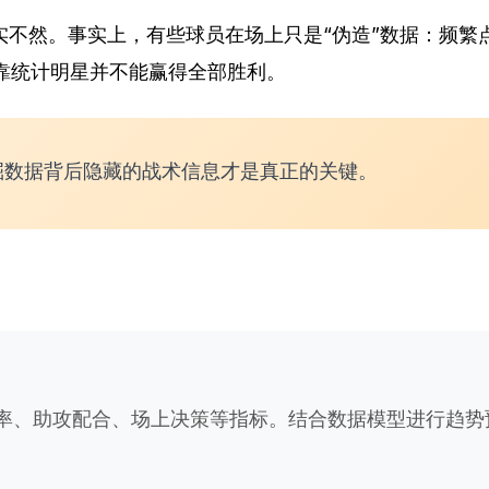
实不然。事实上，有些球员在场上只是“伪造”数据：频
靠统计明星并不能赢得全部胜利。
掘数据背后隐藏的战术信息才是真正的关键。
率、助攻配合、场上决策等指标。结合数据模型进行趋势