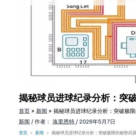
揭秘球员进球纪录分析：突
首页
新闻
揭秘球员进球纪录分析：突破极限
新闻
/ 作者：
洛里恩特
/
2026年5月7日
首页
>
新闻
>
揭秘球员进球纪录分析：突破极限的秘密武