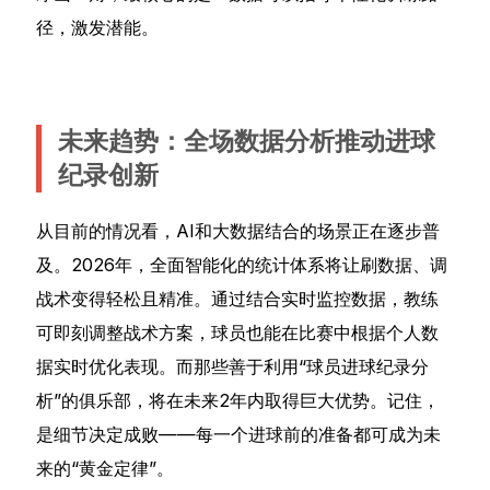
径，激发潜能。
未来趋势：全场数据分析推动进球
纪录创新
从目前的情况看，AI和大数据结合的场景正在逐步普
及。2026年，全面智能化的统计体系将让刷数据、调
战术变得轻松且精准。通过结合实时监控数据，教练
可即刻调整战术方案，球员也能在比赛中根据个人数
据实时优化表现。而那些善于利用“球员进球纪录分
析”的俱乐部，将在未来2年内取得巨大优势。记住，
是细节决定成败——每一个进球前的准备都可成为未
来的“黄金定律”。