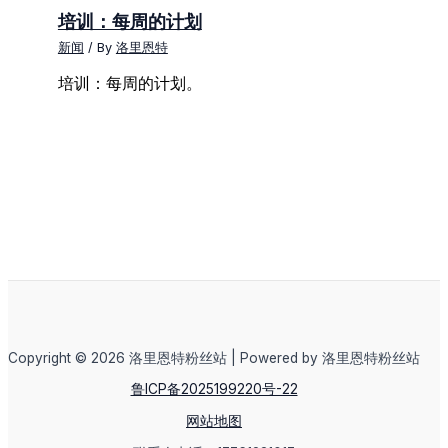
培训：每周的计划
新闻
/ By
洛里恩特
培训：每周的计划。
Copyright © 2026 洛里恩特粉丝站 | Powered by 洛里恩特粉丝站
鲁ICP备2025199220号-22
网站地图