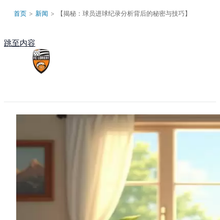
首页
>
新闻
>
【揭秘：球员进球纪录分析背后的秘密与技巧】
跳至内容
Main Menu