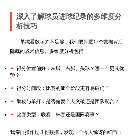
深入了解球员进球纪录的多维度分
析技巧
单纯看数字并不足够，我们要挖掘每个数据背后
隐藏的战术信息。多维度分析包括：
✦
得分位置偏好：左脚、右脚、头球？哪一个更具优
势？
✦
得分时间段：比赛的哪个阶段更容易破门？
✦
助攻与单打：是否偏爱个人突破还是团队配合？
✦
比赛类型：联赛、杯赛还是国际赛事？
我亲自操作过几份数据，发现一个令人惊讶的细节：