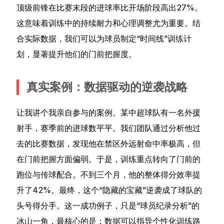
顶级前锋在比赛末段的进球率比开场阶段高出27%。
这意味着训练中的持续耐力和心理调整尤为重要。结
合实际数据，我们可以为球员制定“时间线”训练计
划，显著提升他们的门前把握度。
真实案例：数据驱动的逆袭战略
让我讲个我亲自参与的案例。某中超球队有一名外援
射手，赛季前的进球数平平。我们团队通过分析他过
去的比赛数据，发现他在禁区外远射命中率极高，但
在门前把握方面偏弱。于是，训练重点转向了门前的
跑位与传球配合。不到三个月，他的整体得分效率提
升了42%。最终，这个“隐藏的宝藏”逆袭成了球队的
头号得分手。这一成功例子，只是“球员纪录分析”的
冰山一角，最核心的是：数据可以指导个性化训练路