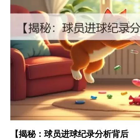
【揭秘：球员进球纪录分析背后