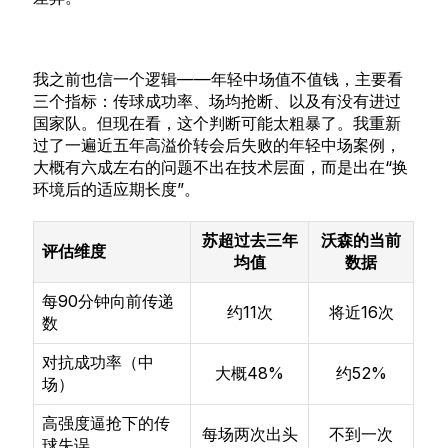
我之前也信一个逻辑——年轻中场值不值钱，主要看
三个指标：传球成功率、场均抢断、以及有没有进过
国家队。但现在看，这个判断可能太粗暴了。我重新
过了一遍近五年高溢价转会后失败的年轻中场案例，
大概有六成左右的问题不出在技术层面，而是出在“换
环境后的适应期长度”。
苏超过去三年
沃森的当前
评估维度
均值
数据
每90分钟向前传递
约11次
将近16次
数
对抗成功率（中
大概48%
约52%
场）
高强度逼抢下的传
每场两次出头
不到一次
球失误