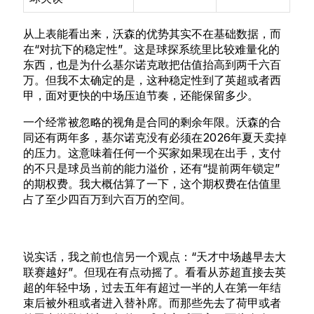
从上表能看出来，沃森的优势其实不在基础数据，而
在“对抗下的稳定性”。这是球探系统里比较难量化的
东西，也是为什么基尔诺克敢把估值抬高到两千六百
万。但我不太确定的是，这种稳定性到了英超或者西
甲，面对更快的中场压迫节奏，还能保留多少。
一个经常被忽略的视角是合同的剩余年限。沃森的合
同还有两年多，基尔诺克没有必须在2026年夏天卖掉
的压力。这意味着任何一个买家如果现在出手，支付
的不只是球员当前的能力溢价，还有“提前两年锁定”
的期权费。我大概估算了一下，这个期权费在估值里
占了至少四百万到六百万的空间。
说实话，我之前也信另一个观点：“天才中场越早去大
联赛越好”。但现在有点动摇了。看看从苏超直接去英
超的年轻中场，过去五年有超过一半的人在第一年结
束后被外租或者进入替补席。而那些先去了荷甲或者