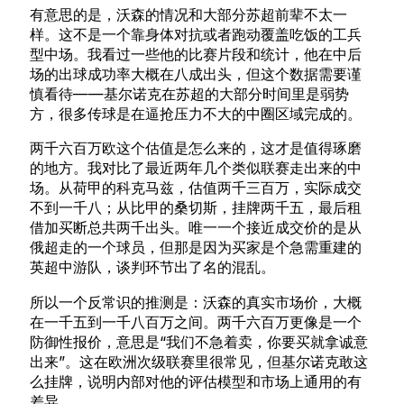
有意思的是，沃森的情况和大部分苏超前辈不太一
样。这不是一个靠身体对抗或者跑动覆盖吃饭的工兵
型中场。我看过一些他的比赛片段和统计，他在中后
场的出球成功率大概在八成出头，但这个数据需要谨
慎看待——基尔诺克在苏超的大部分时间里是弱势
方，很多传球是在逼抢压力不大的中圈区域完成的。
两千六百万欧这个估值是怎么来的，这才是值得琢磨
的地方。我对比了最近两年几个类似联赛走出来的中
场。从荷甲的科克马兹，估值两千三百万，实际成交
不到一千八；从比甲的桑切斯，挂牌两千五，最后租
借加买断总共两千出头。唯一一个接近成交价的是从
俄超走的一个球员，但那是因为买家是个急需重建的
英超中游队，谈判环节出了名的混乱。
所以一个反常识的推测是：沃森的真实市场价，大概
在一千五到一千八百万之间。两千六百万更像是一个
防御性报价，意思是“我们不急着卖，你要买就拿诚意
出来”。这在欧洲次级联赛里很常见，但基尔诺克敢这
么挂牌，说明内部对他的评估模型和市场上通用的有
差异。