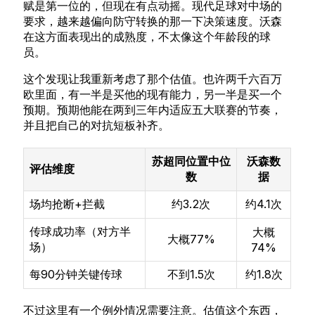
赋是第一位的，但现在有点动摇。现代足球对中场的
要求，越来越偏向防守转换的那一下决策速度。沃森
在这方面表现出的成熟度，不太像这个年龄段的球
员。
这个发现让我重新考虑了那个估值。也许两千六百万
欧里面，有一半是买他的现有能力，另一半是买一个
预期。预期他能在两到三年内适应五大联赛的节奏，
并且把自己的对抗短板补齐。
苏超同位置中位
沃森数
评估维度
数
据
场均抢断+拦截
约3.2次
约4.1次
传球成功率（对方半
大概
大概77%
场）
74%
每90分钟关键传球
不到1.5次
约1.8次
不过这里有一个例外情况需要注意。估值这个东西，