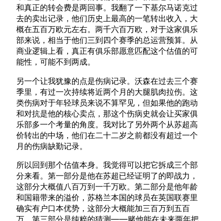
和真正的转会费是两回事。我翻了一下基尔马诺克过
去的卖出记录，他们历史上最高的一笔转出收入，大
概在五百万欧元左右。两千六百万欧，对于这家俱乐
部来说，相当于他们三到四个赛季的总运营预算。从
商业逻辑上看，真正有俱乐部愿意匹配这个估值的可
能性，可能不到两成。
另一个让我犹豫的点是伤病记录。沃森在过去三个赛
季里，有过一次持续将近两个月的大腿肌肉拉伤。这
类伤病对于年轻球员来说不算罕见，但如果他的跑动
和对抗是他的核心卖点，那这个伤病史就会让买家俱
乐部多一个考量的角度。我对比了另外两个从苏超高
价转出的中场，他们在二十二岁之前都没有超过一个
月的伤病缺勤记录。
所以回到那个估值本身。我觉得可以把它拆成三个部
分来看。第一部分是他在苏超已经证明了的即战力，
这部分大概值八百万到一千万欧。第二部分是他年龄
和国籍带来的溢价，苏格兰本国的球员在英国联赛里
确实有户口本优势，这部分大概能加三百万到五百
万。第三部分是纯粹的猜测——赌他能在未来两年把