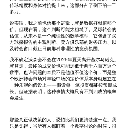
传球精度和身体对抗提上来，这部分占了剩下的一千
多万。
说实话，我之前也信那个逻辑，就是数据好就值那个
价。但现在看，这个判断可能太粗糙了。足球转会的
估值，从来不是一个纯理性的数学模型。它包含了买
方球探报告的主观判断、卖方俱乐部的财务压力、以
及转会窗口截止日前那种非理性的竞价氛围。
我不确定沃森会不会在2026年夏天离开基尔马诺克。
就算走，最终的成交价也可能远低于两千六百万这个
数字。也许问题的本质不是他值不值这个价，而是整
个欧洲转会市场对年轻中场的定价体系本身就建立在
一种乐观的假设上——假设每一笔投资都能按预期成
长。但证据表明，这种事情大概只有不到四成的概率
会发生。
那些真正做决策的人，恐怕比我们更清楚这一点。我
只是觉得，当所有人都盯着一个数字讨论的时候，很