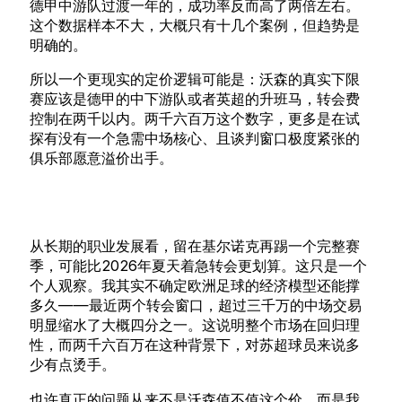
德甲中游队过渡一年的，成功率反而高了两倍左右。
这个数据样本不大，大概只有十几个案例，但趋势是
明确的。
所以一个更现实的定价逻辑可能是：沃森的真实下限
赛应该是德甲的中下游队或者英超的升班马，转会费
控制在两千以内。两千六百万这个数字，更多是在试
探有没有一个急需中场核心、且谈判窗口极度紧张的
俱乐部愿意溢价出手。
从长期的职业发展看，留在基尔诺克再踢一个完整赛
季，可能比2026年夏天着急转会更划算。这只是一个
个人观察。我其实不确定欧洲足球的经济模型还能撑
多久——最近两个转会窗口，超过三千万的中场交易
明显缩水了大概四分之一。这说明整个市场在回归理
性，而两千六百万在这种背景下，对苏超球员来说多
少有点烫手。
也许真正的问题从来不是沃森值不值这个价，而是我