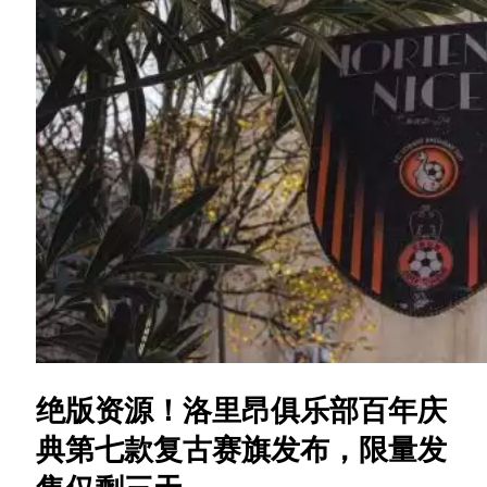
绝版资源！洛里昂俱乐部百年庆
典第七款复古赛旗发布，限量发