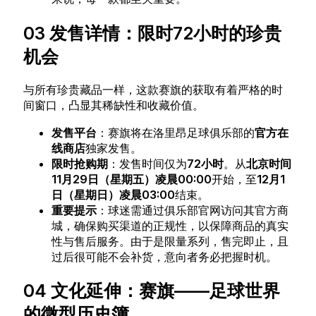
03 发售详情：限时72小时的珍贵
机会
与所有珍贵藏品一样，这款赛旗的获取有着严格的时
间窗口，凸显其稀缺性和收藏价值。
发售平台
：赛旗将在洛里昂足球俱乐部的
官方在
线商店
独家发售。
限时抢购期
：发售时间仅为
72小时
。从
北京时间
11月29日（星期五）凌晨00:00
开始，至
12月1
日（星期日）凌晨03:00
结束。
重要提示
：球迷需通过俱乐部官网访问其官方商
城，确保购买渠道的正规性，以保障商品的真实
性与售后服务。由于是限量系列，售完即止，且
过后很可能不会补货，意向者务必把握时机。
04 文化延伸：赛旗——足球世界
的微型历史簿