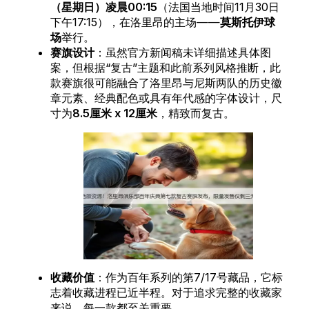
（星期日）凌晨00:15
（法国当地时间11月30日
下午17:15），在洛里昂的主场——
莫斯托伊球
场
举行。
赛旗设计
：虽然官方新闻稿未详细描述具体图
案，但根据“复古”主题和此前系列风格推断，此
款赛旗很可能融合了洛里昂与尼斯两队的历史徽
章元素、经典配色或具有年代感的字体设计，尺
寸为
8.5厘米 x 12厘米
，精致而复古。
收藏价值
：作为百年系列的第7/17号藏品，它标
志着收藏进程已近半程。对于追求完整的收藏家
来说，每一款都至关重要。