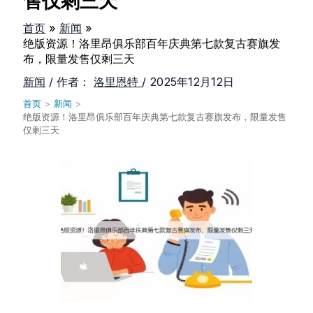
售仅剩三天
首页
新闻
绝版资源！洛里昂俱乐部百年庆典第七款复古赛旗发
布，限量发售仅剩三天
新闻
/ 作者：
洛里恩特
/
2025年12月12日
首页
>
新闻
>
绝版资源！洛里昂俱乐部百年庆典第七款复古赛旗发布，限量发售
仅剩三天