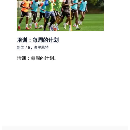
培训：每周的计划
新闻
/ By
洛里恩特
培训：每周的计划。