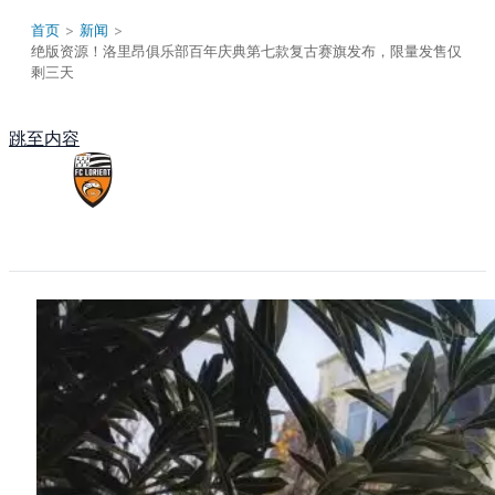
首页
>
新闻
>
绝版资源！洛里昂俱乐部百年庆典第七款复古赛旗发布，限量发售仅
剩三天
跳至内容
Main Menu