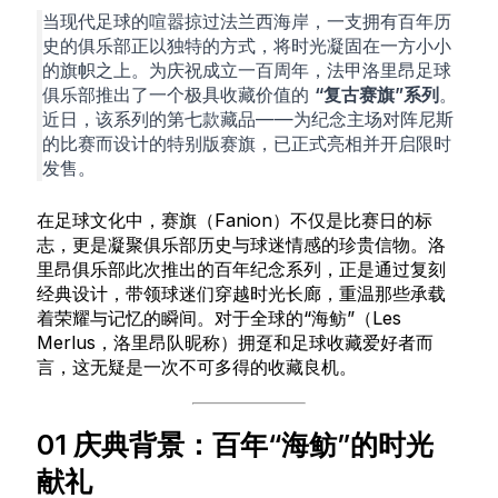
当现代足球的喧嚣掠过法兰西海岸，一支拥有百年历
史的俱乐部正以独特的方式，将时光凝固在一方小小
的旗帜之上。为庆祝成立一百周年，法甲洛里昂足球
俱乐部推出了一个极具收藏价值的
“复古赛旗”系列
。
近日，该系列的第七款藏品——为纪念主场对阵尼斯
的比赛而设计的特别版赛旗，已正式亮相并开启限时
发售。
在足球文化中，赛旗（Fanion）不仅是比赛日的标
志，更是凝聚俱乐部历史与球迷情感的珍贵信物。洛
里昂俱乐部此次推出的百年纪念系列，正是通过复刻
经典设计，带领球迷们穿越时光长廊，重温那些承载
着荣耀与记忆的瞬间。对于全球的“海鲂”（Les
Merlus，洛里昂队昵称）拥趸和足球收藏爱好者而
言，这无疑是一次不可多得的收藏良机。
01 庆典背景：百年“海鲂”的时光
献礼