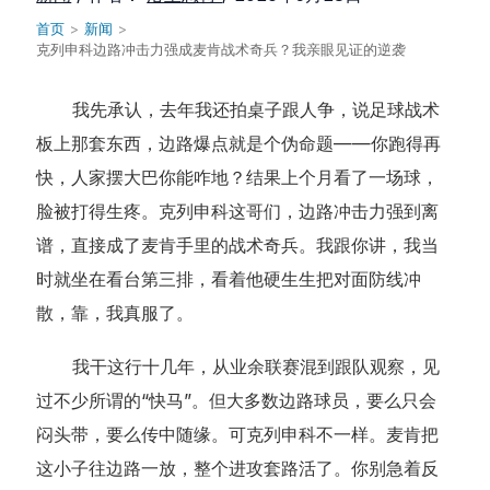
首页
>
新闻
>
克列申科边路冲击力强成麦肯战术奇兵？我亲眼见证的逆袭
我先承认，去年我还拍桌子跟人争，说足球战术
板上那套东西，边路爆点就是个伪命题——你跑得再
快，人家摆大巴你能咋地？结果上个月看了一场球，
脸被打得生疼。克列申科这哥们，边路冲击力强到离
谱，直接成了麦肯手里的战术奇兵。我跟你讲，我当
时就坐在看台第三排，看着他硬生生把对面防线冲
散，靠，我真服了。
我干这行十几年，从业余联赛混到跟队观察，见
过不少所谓的“快马”。但大多数边路球员，要么只会
闷头带，要么传中随缘。可克列申科不一样。麦肯把
这小子往边路一放，整个进攻套路活了。你别急着反