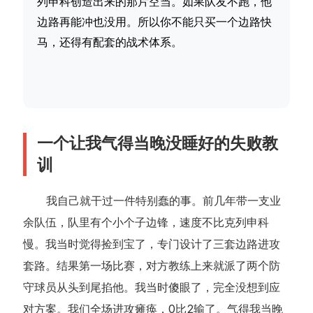
列申科创造出来的那片空当。如果队友不跑，他
边路再能冲也没用。所以你不能只买一个边路快
马，还得有配套的战术体系。
一个让我气得当晚没睡好的失败教
训
我自己就干过一件特别蠢的事。前几年带一支业
余队伍，队里有个小个子边锋，速度不比克列申科
慢。我当时觉得捡到宝了，专门设计了三套边路进攻
套路。结果第一场比赛，对方教练上来就派了两个防
守球员从头到尾掐他。我当时傻眼了，完全没想到应
对方案。我们全场进攻瘫痪，0比2输了。气得我当晚