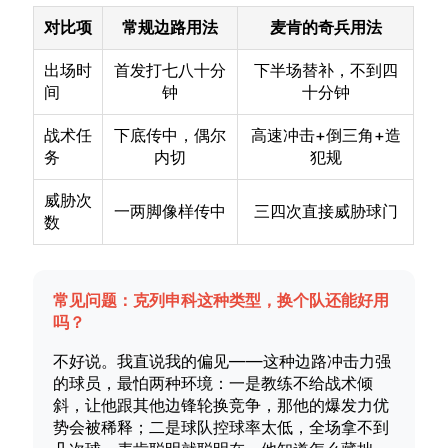
对比项
常规边路用法
麦肯的奇兵用法
出场时
首发打七八十分
下半场替补，不到四
间
钟
十分钟
战术任
下底传中，偶尔
高速冲击+倒三角+造
务
内切
犯规
威胁次
一两脚像样传中
三四次直接威胁球门
数
常见问题：克列申科这种类型，换个队还能好用
吗？
不好说。我直说我的偏见——这种边路冲击力强
的球员，最怕两种环境：一是教练不给战术倾
斜，让他跟其他边锋轮换竞争，那他的爆发力优
势会被稀释；二是球队控球率太低，全场拿不到