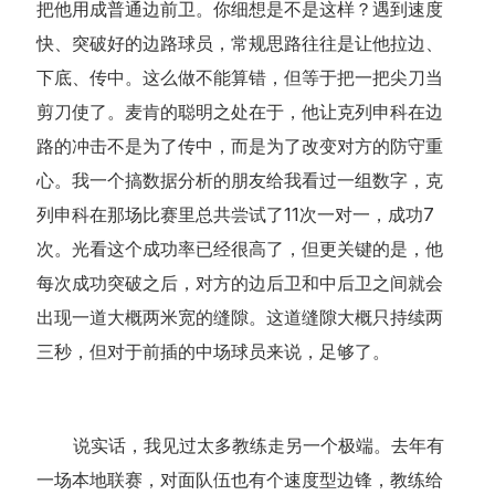
把他用成普通边前卫。你细想是不是这样？遇到速度
快、突破好的边路球员，常规思路往往是让他拉边、
下底、传中。这么做不能算错，但等于把一把尖刀当
剪刀使了。麦肯的聪明之处在于，他让克列申科在边
路的冲击不是为了传中，而是为了改变对方的防守重
心。我一个搞数据分析的朋友给我看过一组数字，克
列申科在那场比赛里总共尝试了11次一对一，成功7
次。光看这个成功率已经很高了，但更关键的是，他
每次成功突破之后，对方的边后卫和中后卫之间就会
出现一道大概两米宽的缝隙。这道缝隙大概只持续两
三秒，但对于前插的中场球员来说，足够了。
说实话，我见过太多教练走另一个极端。去年有
一场本地联赛，对面队伍也有个速度型边锋，教练给