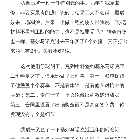
我自己就干过一件特别蠢的事。几年前我家装
修，非要买最贵的进口瓷砖，结果工人不会铺，最后
效果一塌糊涂。后来一个做工程的朋友跟我说：“你选
材料不看施工队的能力，这不是找罪受吗？”转会市场
也一样。基尔马诺克过去三年买了6个外援，真正打出
来的只有2个。失败率67%。
这次他们学聪明了。克列申科签约基尔马诺克至
二七年夏之前，俱乐部做了三件事：第一，派球探跟
了他整整半个赛季，不是看集锦，是看他在对抗中的
决策；第二，专门请了一个会说俄语的教练组成员；
第三，合同里设置了出场奖金而不是高额签字费。你
发现没有，全是细节。
我后来又查了一下基尔马诺克近五年的转会记
录，发现一个规律：他们签了长约的球员，比如2023