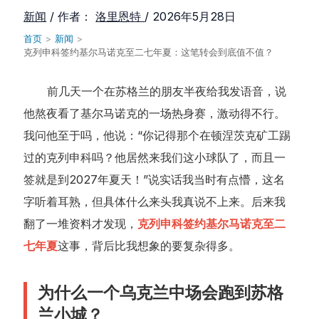
新闻
/ 作者：
洛里恩特
/
2026年5月28日
首页
>
新闻
>
克列申科签约基尔马诺克至二七年夏：这笔转会到底值不值？
前几天一个在苏格兰的朋友半夜给我发语音，说
他熬夜看了基尔马诺克的一场热身赛，激动得不行。
我问他至于吗，他说：“你记得那个在顿涅茨克矿工踢
过的克列申科吗？他居然来我们这小球队了，而且一
签就是到2027年夏天！”说实话我当时有点懵，这名
字听着耳熟，但具体什么来头我真说不上来。后来我
翻了一堆资料才发现，
克列申科签约基尔马诺克至二
七年夏
这事，背后比我想象的要复杂得多。
为什么一个乌克兰中场会跑到苏格
兰小城？