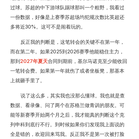
过球。苏超的中下游球队踢球那叫一个粗野，我看过
一份数据，好像是上赛季苏超场均犯规次数比英超还
多将近30%。这可不是闹着玩的。
反正我的判断是，这笔转会的关键不在第一年，
而在第二年。如果2025到2026赛季他能稳住主力，
那到
2027年夏天
合同到期前，基尔马诺克至少能收回
一笔转会费。如果第一年就伤了或者坐板凳，那基本
上就砸手里了。
说了这么多，其实我也没那么懂球。我也就是查
数据、看录像、问了两个在苏格兰做青训的朋友。可
能等新赛季开始两个月之后，我才能真的判断这个克
列申科到底行不行。到时候如果你们发现我上面说的
全是错的，欢迎回来骂我。反正我不是第一次被打脸