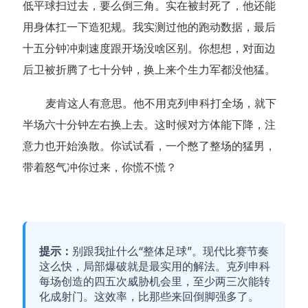
低平球扫过去，要么倒三角。实在被封死了，他还能
用身体扛一下造犯规。我实测过他的跑动数据，最后
十五分钟冲刺速度跟开场没啥区别。你想想，对面边
后卫被折腾了七十分钟，换上来个生力军都没他猛。
麦肯这人有意思。他不用克列申科打全场，就下
半场六十分钟左右换上去。这时候对方体能下降，注
意力也开始涣散。你试试看，一个憋了整场的猛男，
带着怒气冲你过来，你慌不慌？
提示：
别跟我扯什么“整体足球”。现代比赛节奏
这么快，局部爆破就是最实用的解法。克列申科
每场创造的四五次威胁机会里，至少两三次能转
化成射门。这效率，比那些来回倒脚强多了。