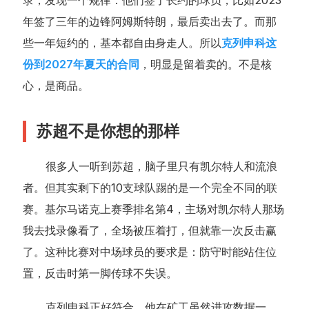
年签了三年的边锋阿姆斯特朗，最后卖出去了。而那
些一年短约的，基本都自由身走人。所以
克列申科这
份到2027年夏天的合同
，明显是留着卖的。不是核
心，是商品。
苏超不是你想的那样
很多人一听到苏超，脑子里只有凯尔特人和流浪
者。但其实剩下的10支球队踢的是一个完全不同的联
赛。基尔马诺克上赛季排名第4，主场对凯尔特人那场
我去找录像看了，全场被压着打，但就靠一次反击赢
了。这种比赛对中场球员的要求是：防守时能站住位
置，反击时第一脚传球不失误。
克列申科正好符合。他在矿工虽然进攻数据一