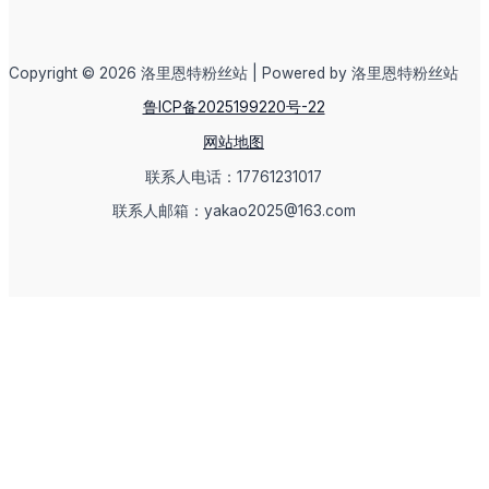
Copyright © 2026 洛里恩特粉丝站 | Powered by 洛里恩特粉丝站
鲁ICP备2025199220号-22
网站地图
联系人电话：17761231017
联系人邮箱：yakao2025@163.com