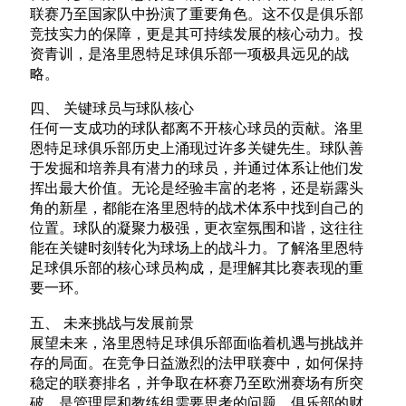
联赛乃至国家队中扮演了重要角色。这不仅是俱乐部
竞技实力的保障，更是其可持续发展的核心动力。投
资青训，是洛里恩特足球俱乐部一项极具远见的战
略。
四、 关键球员与球队核心
任何一支成功的球队都离不开核心球员的贡献。洛里
恩特足球俱乐部历史上涌现过许多关键先生。球队善
于发掘和培养具有潜力的球员，并通过体系让他们发
挥出最大价值。无论是经验丰富的老将，还是崭露头
角的新星，都能在洛里恩特的战术体系中找到自己的
位置。球队的凝聚力极强，更衣室氛围和谐，这往往
能在关键时刻转化为球场上的战斗力。了解洛里恩特
足球俱乐部的核心球员构成，是理解其比赛表现的重
要一环。
五、 未来挑战与发展前景
展望未来，洛里恩特足球俱乐部面临着机遇与挑战并
存的局面。在竞争日益激烈的法甲联赛中，如何保持
稳定的联赛排名，并争取在杯赛乃至欧洲赛场有所突
破，是管理层和教练组需要思考的问题。俱乐部的财