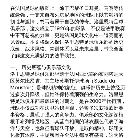
在法国足球的版图上，除了巴黎圣日耳曼、马赛等传
统豪强，一支来自布列塔尼地区的球队正以其独特的
韧性与激情，书写着属于自己的传奇。洛里恩特足球
俱乐部，这支成立于1926年的球队，不仅是法甲联赛
中不可忽视的力量，更是法国足球文化中一道亮丽的
风景线。本文将深入探讨洛里恩特足球俱乐部的历史
底蕴、战术风格、青训体系以及未来发展，带您全面
了解这支充满魅力的法甲劲旅。
一、 历史底蕴与俱乐部文化
洛里恩特足球俱乐部坐落于法国西北部的布列塔尼大
区莫尔比昂省。其主场莫斯托伊球场（Stade du
Moustoir）是球队精神的象征。俱乐部历史上曾经历
过多次升降级，但始终保持着顽强的生命力。洛里恩
特足球俱乐部最辉煌的时期之一是在2000年代初期，
球队不仅成功在法甲站稳脚跟，还曾多次获得欧洲赛
事资格，展现了强大的竞争力。俱乐部的文化深深植
根于布列塔尼地区，其蓝白相间的球衣颜色代表了海
洋与天空，也象征着球队开放、进取的精神。球迷文
化极其浓厚，主场氛围在全法甲都享有盛誉，这为洛