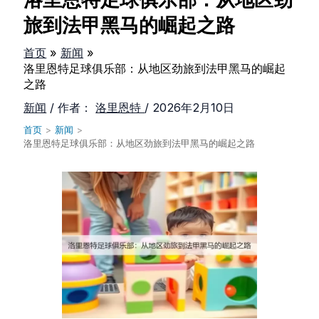
旅到法甲黑马的崛起之路
首页
新闻
洛里恩特足球俱乐部：从地区劲旅到法甲黑马的崛起
之路
新闻
/ 作者：
洛里恩特
/
2026年2月10日
首页
>
新闻
>
洛里恩特足球俱乐部：从地区劲旅到法甲黑马的崛起之路