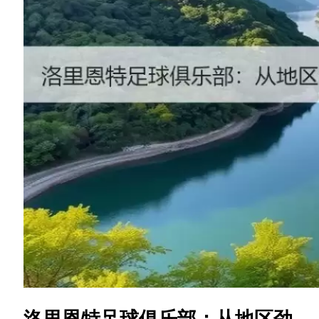
洛里恩特足球俱乐部：从地区劲