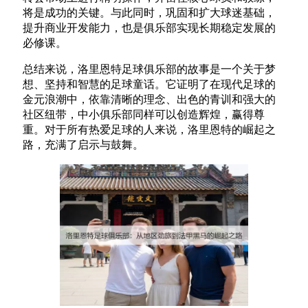
将是成功的关键。与此同时，巩固和扩大球迷基础，
提升商业开发能力，也是俱乐部实现长期稳定发展的
必修课。
总结来说，洛里恩特足球俱乐部的故事是一个关于梦
想、坚持和智慧的足球童话。它证明了在现代足球的
金元浪潮中，依靠清晰的理念、出色的青训和强大的
社区纽带，中小俱乐部同样可以创造辉煌，赢得尊
重。对于所有热爱足球的人来说，洛里恩特的崛起之
路，充满了启示与鼓舞。