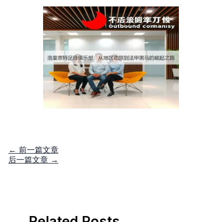
←
前一篇文章
后一篇文章
→
Related Posts