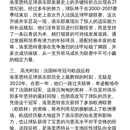
洛里恩特足球俱乐部发展史上的关键转折点出现在21
世纪初。经过多年的努力，球队终于在2000-2001赛
季结束后，历史上首次升入法国足球甲级联赛。这次
升级并非昙花一现，俱乐部展现出了惊人的适应能力
和长远规划。他们没有盲目进行巨额投资，而是坚持
了一条以青训为本、精打细算的可持续发展道路。通
过发掘和培养有潜力的年轻球员，搭配经验丰富的老
将，洛里恩特逐渐在竞争激烈的法甲站稳了脚跟，并
多次成功保级，从一支升班马成长为联赛中不可小觑
的稳定力量。
三、 高光时刻：法国杯夺冠与欧战征程
洛里恩特足球俱乐部历史上最辉煌的时刻，无疑是
2022年。在那一年，他们一路过关斩将，奇迹般地夺
得了法国杯冠军。这座沉甸甸的奖杯，不仅是对俱乐
部多年坚持的最好回报，也彻底改写了球队的历史。
凭借这个冠军，洛里恩特首次获得了参加欧洲联赛
（欧联杯）的资格，将布列塔尼的旗帜插上了欧洲赛
场。欧战经历极大地提升了俱乐部的知名度和影响
力，也让球队获得了宝贵的与更高水平对手交锋的经
验。这段征程，是洛里恩特从一支地区性球队向全国