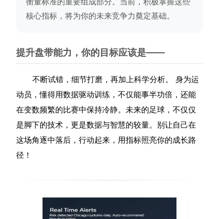
衡量标准的重要组成部分。当前，积极掌握这些
核心指标，将为你的未来竞争力奠定基础。
提升盘带能力，你的目标应该是——
不断试错，细节打磨，再加上科学分析。 身为运
动员，懂得用数据驱动训练，不仅能事半功倍，还能
在变数频繁的比赛中保持冷静。未来的足球，不仅仅
是脚下的技术，更是数据与智慧的较量。别让自己在
这场角逐中落后，行动起来，用指标照亮你的成长路
径！