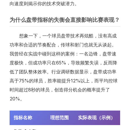
向速度则揭示你的技术突破潜力。
为什么盘带指标的失衡会直接影响比赛表现？
想象一下，一个球员盘带技术再炫酷，没有高成
功率和合适的节奏配合，传球和射门也就无从谈起。
我曾经在实战中碰到这样的案例：一名边锋，盘带速
度极快，但成功率只在65%，导致频繁失误，反而降
低了团队整体效率。行业调研数据显示，盘带成功率
高于75%的球员，胜率能提升12%以上，而平均控球
时间超过8秒的球员，创造得分机会的概率提升了
20%。
指标名称
理想范围
实际表现（示例）