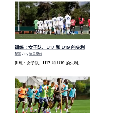
训练：女子队、U17 和 U19 的失利
新闻
/ By
洛里恩特
训练：女子队、U17 和 U19 的失利。