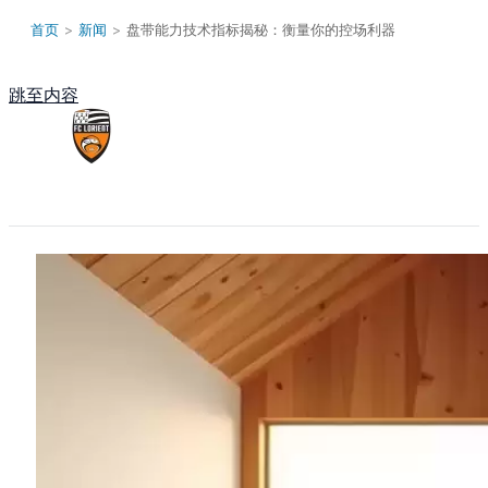
首页
>
新闻
>
盘带能力技术指标揭秘：衡量你的控场利器
跳至内容
Main Menu