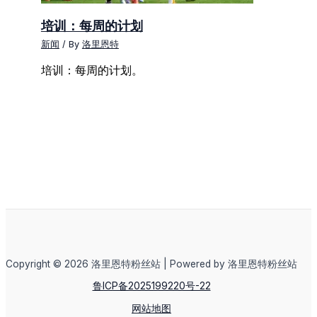
培训：每周的计划
新闻
/ By
洛里恩特
培训：每周的计划。
Copyright © 2026 洛里恩特粉丝站 | Powered by 洛里恩特粉丝站
鲁ICP备2025199220号-22
网站地图