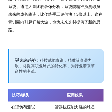
系统。通过大量比赛录像分析，系统能精准预测球员
未来的成长轨迹，比传统手工评估快了3倍以上。这在
青训圈内引起轩然大波，也为未来选材提供了新的思
路。
💡 未来趋势：
科技赋能青训，精准筛查潜力
股，将提高职业球员的转化率，为行业带来革
命性的变革。
技巧/噱头
应用效果
心理负荷测试
筛选抗压能力强的球员