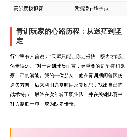
高强度模拟赛
发掘潜在增长点
青训玩家的心路历程：从迷茫到坚
定
行业里有人曾说：“天赋只能让你走得快，毅力才能让
你走得远。”对于青训球员而言，更重要的是坚持和觉
察自己的潜能。我的一位朋友，他在青训期间曾因伤
迷失方向，后来利用康复时期反复反思，找出自己的
战术特点，最终在次年转正职业队，并在关键比赛中
打入制胜一球，成为队史传奇。