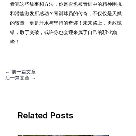
看完这些故事和方法，你是否也被青训中的精神困扰
和潜能激发所感动？青训球员的传奇，不仅仅是天赋
的较量，更是汗水与坚持的奇迹！未来路上，勇敢试
错，敢于突破，或许你也会迎来属于自己的职业巅
峰！
←
前一篇文章
后一篇文章
→
Related Posts