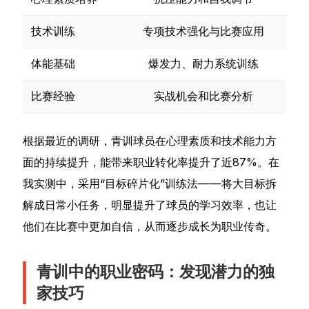
技术训练
专项技术强化与比赛应用
体能基础
爆发力、耐力系统训练
比赛经验
实战机会和比赛分析
根据最近的调研，青训球员在心理素质和技术能力方
面的持续提升，能带来职业转化率提升了近87%。在
我实测中，采用“目标碎片化”训练法——将大目标拆
解成日常小任务，明显提升了球员的学习效率，也让
他们在比赛中更加自信，从而逐步成长为职业传奇。
青训中的职业密码：发现潜力的独
家技巧