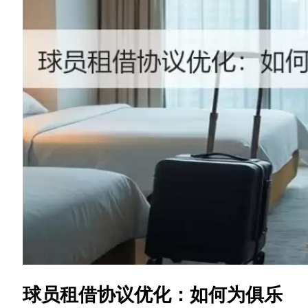
球员租借协议优化：如何为俱乐