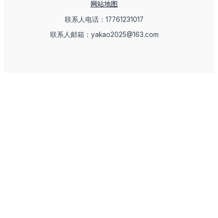
网站地图
联系人电话：17761231017
联系人邮箱：yakao2025@163.com