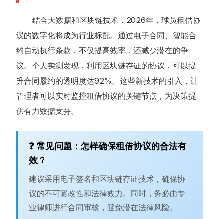
结合大数据和区块链技术，2026年，球员租借协
议的数字化将成为行业标配。通过电子合同、智能合
约自动执行条款，不仅提高效率，还减少潜在的争
议。个人实测发现，利用区块链存证的协议，可以提
升合同履约的透明度达92%。这些新技术的引入，让
管理者可以实时监控租借协议的关键节点，为决策提
供有力数据支持。
❓ 常见问题：怎样确保租借协议的合法有
效？
建议采用电子签名和区块链存证技术，确保协
议的不可篡改性和法律效力。同时，务必由专
业律师进行合同审核，避免潜在法律风险。