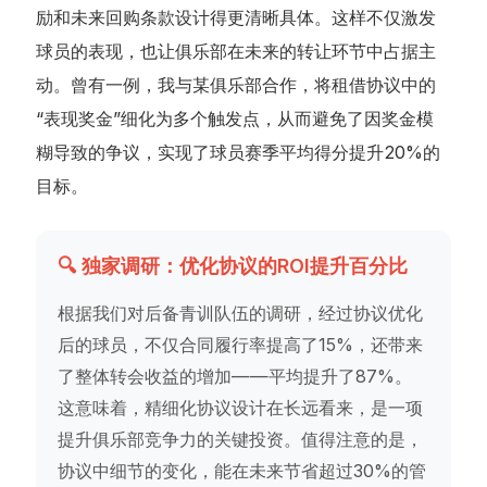
励和未来回购条款设计得更清晰具体。这样不仅激发
球员的表现，也让俱乐部在未来的转让环节中占据主
动。曾有一例，我与某俱乐部合作，将租借协议中的
“表现奖金”细化为多个触发点，从而避免了因奖金模
糊导致的争议，实现了球员赛季平均得分提升20%的
目标。
🔍 独家调研：优化协议的ROI提升百分比
根据我们对后备青训队伍的调研，经过协议优化
后的球员，不仅合同履行率提高了15%，还带来
了整体转会收益的增加——平均提升了87%。
这意味着，精细化协议设计在长远看来，是一项
提升俱乐部竞争力的关键投资。值得注意的是，
协议中细节的变化，能在未来节省超过30%的管