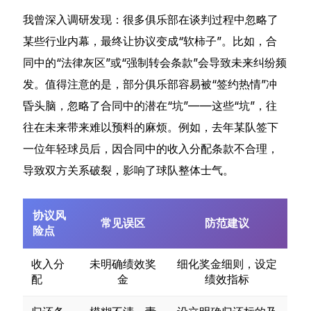
我曾深入调研发现：很多俱乐部在谈判过程中忽略了
某些行业内幕，最终让协议变成“软柿子”。比如，合
同中的“法律灰区”或“强制转会条款”会导致未来纠纷频
发。值得注意的是，部分俱乐部容易被“签约热情”冲
昏头脑，忽略了合同中的潜在“坑”——这些“坑”，往
往在未来带来难以预料的麻烦。例如，去年某队签下
一位年轻球员后，因合同中的收入分配条款不合理，
导致双方关系破裂，影响了球队整体士气。
协议风
常见误区
防范建议
险点
收入分
未明确绩效奖
细化奖金细则，设定
配
金
绩效指标