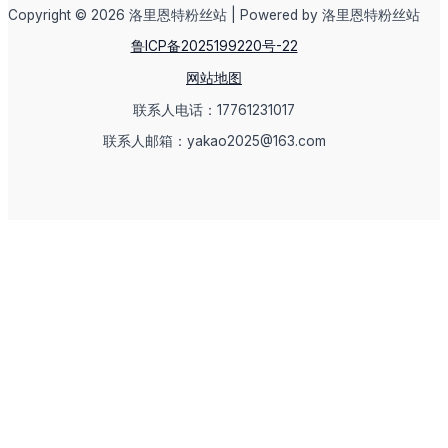
Copyright © 2026 洛里恩特粉丝站 | Powered by 洛里恩特粉丝站
鲁ICP备2025199220号-22
网站地图
联系人电话：17761231017
联系人邮箱：yakao2025@163.com