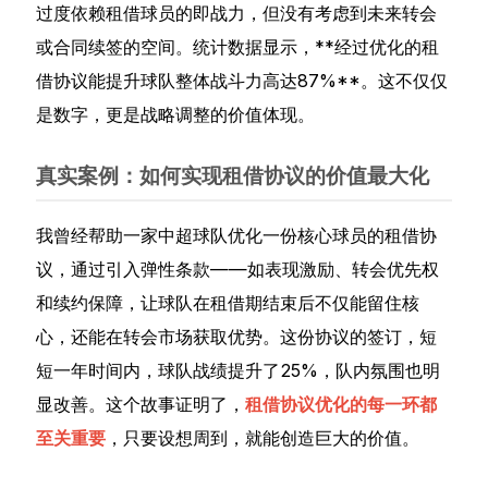
过度依赖租借球员的即战力，但没有考虑到未来转会
或合同续签的空间。统计数据显示，**经过优化的租
借协议能提升球队整体战斗力高达87%**。这不仅仅
是数字，更是战略调整的价值体现。
真实案例：如何实现租借协议的价值最大化
我曾经帮助一家中超球队优化一份核心球员的租借协
议，通过引入弹性条款——如表现激励、转会优先权
和续约保障，让球队在租借期结束后不仅能留住核
心，还能在转会市场获取优势。这份协议的签订，短
短一年时间内，球队战绩提升了25%，队内氛围也明
显改善。这个故事证明了，
租借协议优化的每一环都
至关重要
，只要设想周到，就能创造巨大的价值。