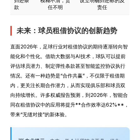
归还条
模糊不清，责
设立明确归还标的及
款
任不明
责任
未来：球员租借协议的创新趋势
直面2026年，足球行业对租借协议的期待逐渐转向智
能化和个性化。借助大数据与AI技术，球队可以提前
评估球员潜力、制定弹性条款甚至智能监控协议执行
情况。还有一种趋势是“合作共赢”，不仅限于租借期
内，更关注长期合作潜力，从而实现俱乐部和球员双
向持续增长。许多权威报告预测，到2026年，智能合
同在租借协议中的应用将提升**合作效率达62%**，
带来“无缝对接”的新体验。