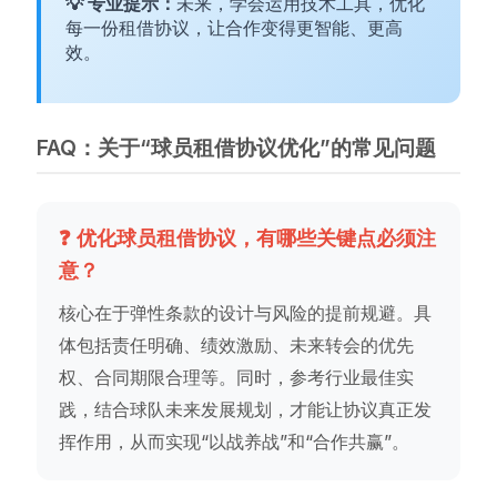
💡 专业提示：
未来，学会运用技术工具，优化
每一份租借协议，让合作变得更智能、更高
效。
FAQ：关于“球员租借协议优化”的常见问题
❓ 优化球员租借协议，有哪些关键点必须注
意？
核心在于弹性条款的设计与风险的提前规避。具
体包括责任明确、绩效激励、未来转会的优先
权、合同期限合理等。同时，参考行业最佳实
践，结合球队未来发展规划，才能让协议真正发
挥作用，从而实现“以战养战”和“合作共赢”。