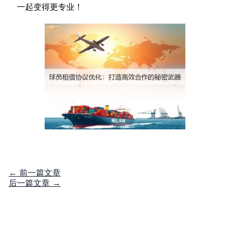
一起变得更专业！
←
前一篇文章
后一篇文章
→