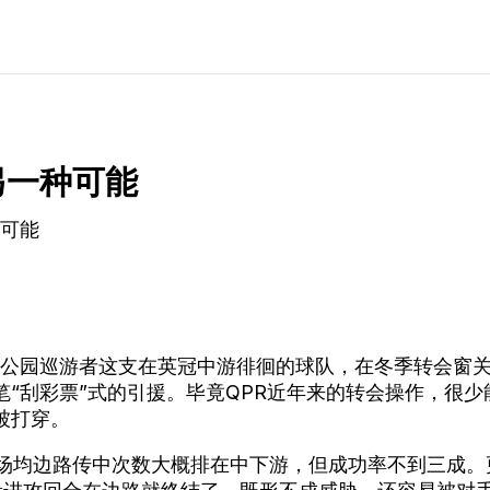
另一种可能
种可能
女王公园巡游者这支在英冠中游徘徊的球队，在冬季转会窗
“刮彩票”式的引援。毕竟QPR近年来的转会操作，很
被打穿。
的场均边路传中次数大概排在中下游，但成功率不到三成