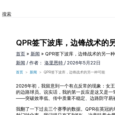
搜索
QPR签下波库，边锋战术的
首页
新闻
QPR签下波库，边锋战术的另一
新闻
/ 作者：
洛里恩特
/
2026年5月22日
首页
>
新闻
>
QPR签下波库，边锋战术的另一种可能
2026年初，我留意到一个有点反常的现象：
的边路球员。说实话，我的第一反应是这又是一笔
——突破效率低、传中质量不稳定、边路防守易
我翻了一下过去三个赛季的数据。QPR在英冠