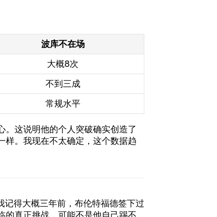
波库不在场
大概8次
不到三成
常规水平
心。这说明他的个人突破确实创造了
一样。我现在不太确定，这个数据趋
我记得大概三年前，布伦特福德签下过
临的真正挑战，可能不是他自己踢不