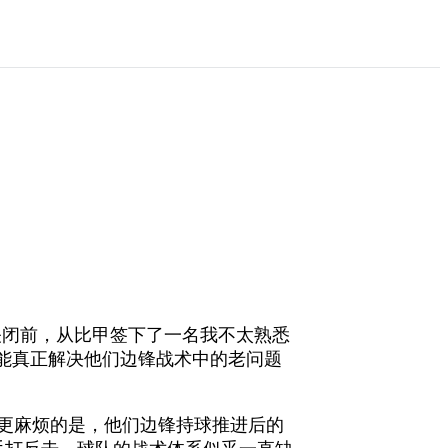
关闭前，从比甲签下了一名我不太熟悉
少能真正解决他们边锋战术中的老问题
。更麻烦的是，他们边锋持球推进后的