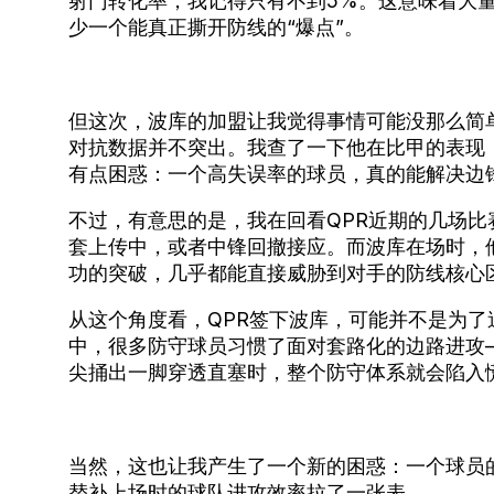
射门转化率，我记得只有不到5%。这意味着大
少一个能真正撕开防线的“爆点”。
但这次，波库的加盟让我觉得事情可能没那么简
对抗数据并不突出。我查了一下他在比甲的表现
有点困惑：一个高失误率的球员，真的能解决边
不过，有意思的是，我在回看QPR近期的几场
套上传中，或者中锋回撤接应。而波库在场时，
功的突破，几乎都能直接威胁到对手的防线核心
从这个角度看，QPR签下波库，可能并不是为了
中，很多防守球员习惯了面对套路化的边路进攻
尖捅出一脚穿透直塞时，整个防守体系就会陷入慌
当然，这也让我产生了一个新的困惑：一个球员
替补上场时的球队进攻效率拉了一张表。