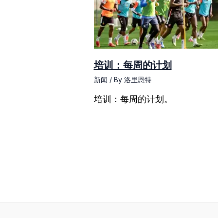
培训：每周的计划
新闻
/ By
洛里恩特
培训：每周的计划。