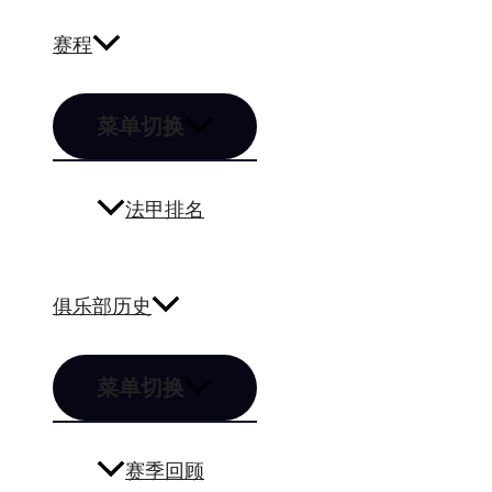
赛程
菜单切换
法甲排名
俱乐部历史
菜单切换
赛季回顾