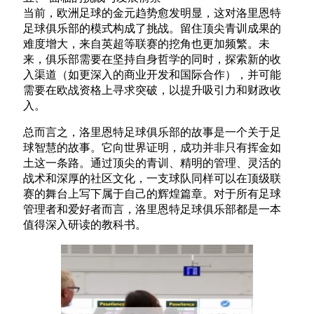
当前，欧洲足球的金元趋势愈发明显，这对洛里恩特
足球俱乐部的模式构成了挑战。留住顶尖青训成果的
难度增大，来自英超等联赛的挖角也更加频繁。未
来，俱乐部需要在坚持自身哲学的同时，探索新的收
入渠道（如更深入的商业开发和国际合作），并可能
需要在欧战资格上寻求突破，以提升吸引力和财政收
入。
总而言之，洛里恩特足球俱乐部的故事是一个关于足
球智慧的故事。它向世界证明，成功并非只有挥金如
土这一条路。通过顶尖的青训、精明的管理、灵活的
战术和深厚的社区文化，一支球队同样可以在顶级联
赛的舞台上写下属于自己的辉煌篇章。对于所有足球
管理者和爱好者而言，洛里恩特足球俱乐部都是一本
值得深入研读的教科书。