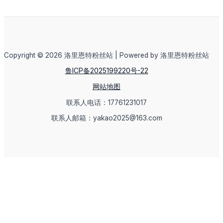
Copyright © 2026 洛里恩特粉丝站 | Powered by 洛里恩特粉丝站
鲁ICP备2025199220号-22
网站地图
联系人电话：17761231017
联系人邮箱：yakao2025@163.com