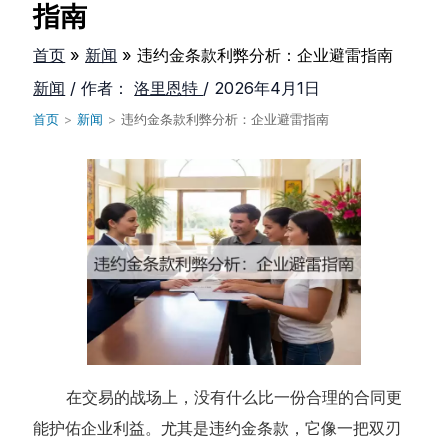
指南
首页
新闻
违约金条款利弊分析：企业避雷指南
新闻
/ 作者：
洛里恩特
/
2026年4月1日
首页
>
新闻
>
违约金条款利弊分析：企业避雷指南
在交易的战场上，没有什么比一份合理的合同更
能护佑企业利益。尤其是违约金条款，它像一把双刃