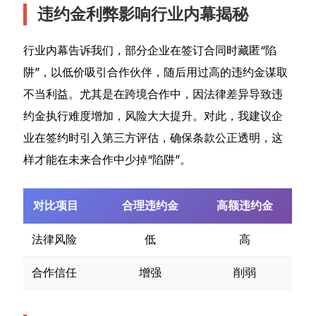
违约金利弊影响行业内幕揭秘
行业内幕告诉我们，部分企业在签订合同时藏匿“陷
阱”，以低价吸引合作伙伴，随后用过高的违约金谋取
不当利益。尤其是在跨境合作中，因法律差异导致违
约金执行难度增加，风险大大提升。对此，我建议企
业在签约时引入第三方评估，确保条款公正透明，这
样才能在未来合作中少掉“陷阱”。
对比项目
合理违约金
高额违约金
法律风险
低
高
合作信任
增强
削弱