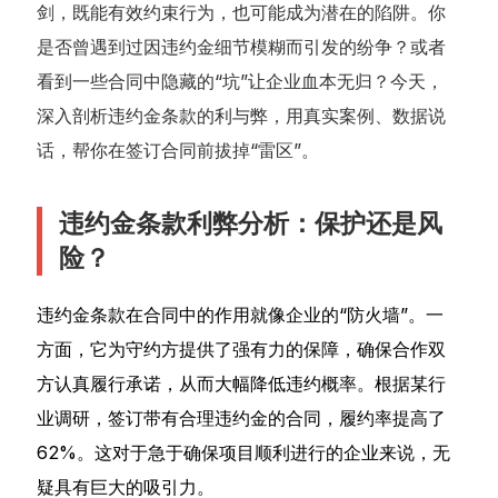
剑，既能有效约束行为，也可能成为潜在的陷阱。你
是否曾遇到过因违约金细节模糊而引发的纷争？或者
看到一些合同中隐藏的“坑”让企业血本无归？今天，
深入剖析违约金条款的利与弊，用真实案例、数据说
话，帮你在签订合同前拔掉“雷区”。
违约金条款利弊分析：保护还是风
险？
违约金条款在合同中的作用就像企业的“防火墙”。一
方面，它为守约方提供了强有力的保障，确保合作双
方认真履行承诺，从而大幅降低违约概率。根据某行
业调研，签订带有合理违约金的合同，履约率提高了
62%。这对于急于确保项目顺利进行的企业来说，无
疑具有巨大的吸引力。