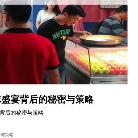
球盛宴背后的秘密与策略
背后的秘密与策略
密与策略