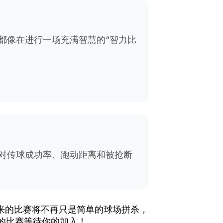
都像在进行一场充满智慧的“智力比
对传球成功率、跑动距离和被抢断
来的比赛将不再只是简单的球场拼杀，
的比赛等待你的加入！