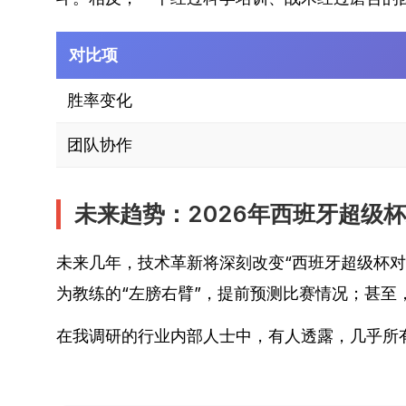
对比项
胜率变化
团队协作
未来趋势：2026年西班牙超级
未来几年，技术革新将深刻改变“西班牙超级杯对
为教练的“左膀右臂”，提前预测比赛情况；甚
在我调研的行业内部人士中，有人透露，几乎所有