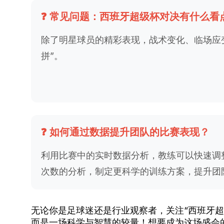
❓ 常见问题：西班牙超级杯对决有什么看
除了明星球员的精彩表现，战术变化、临场应
拼”。
❓ 如何通过数据提升团队的比赛表现？
利用比赛中的实时数据分析，教练可以快速调
次数的分析，制定更科学的训练方案，提升团
无论你是足球迷还是行业观察者，关注“西班牙
而是一场科学与智慧的较量！想要成为这场盛会