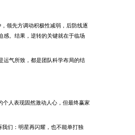
分钟，领先方调动积极性减弱，后防线逐
迫感。结果，逆转的关键就在于临场
是运气所致，都是团队科学布局的结
的个人表现固然激动人心，但最终赢家
诉我们：明星再闪耀，也不能单打独