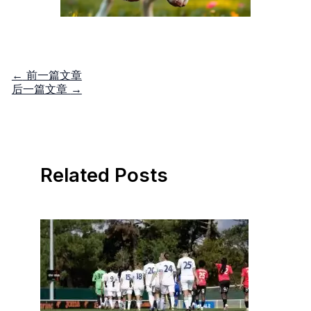
←
前一篇文章
后一篇文章
→
Related Posts