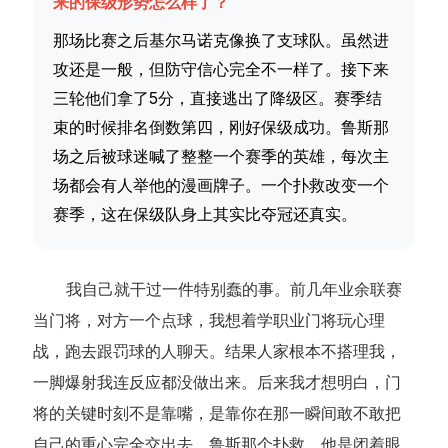
来的保级形势怎么样了？
那场比赛之后基尔马诺克像换了支球队。虽然进
攻还是一般，但防守信心完全不一样了。接下来
三轮他们拿了5分，直接逃出了降级区。赛季结
束的时候排名倒数第四，刚好保级成功。鲁斯那
场之后被球迷喊了整整一个赛季的英雄，每次主
场都会有人举他的漫画牌子。一个扑救改变一个
赛季，这在保级队身上其实比夺冠还真实。
我自己就干过一件特别蠢的事。前几年业余联赛
当门将，对方一个点球，我想着学职业门将玩心理
战，跑去跟罚球的人聊天。结果人家根本不搭理我，
一脚爆射我连反应都没做出来。后来我才想明白，门
将的关键时刻不是靠嘴，是靠你在那一瞬间敢不敢把
自己的重心完全交出去。鲁斯那个扑救，他是闭着眼