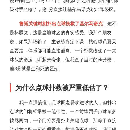
说1分而已至于吗？至于。那轮比赛之后他们后面的保
级对手全输了，这1分直接让基尔马诺克跳出降级区。
鲁斯关键时刻扑出点球挽救了基尔马诺克
，这不
是标题党，这是当地球迷的真实感受。我那个朋友
说，如果那场输了，主教练肯定下课，核心球员夏天
全要走，俱乐部可能直接崩盘。一个扑救改变了一支
球队的命运，听起来夸张，但我查了当时的积分榜，
差3分就是生和死的区别。
为什么点球扑救被严重低估了？
我一直没搞懂，足球圈老爱吹进球的人，但扑出
点球的门将经常被一笔带过。一个前锋罚丢点球顶多
被骂两句，一个门将要是扑出关键点球，那等于直接
给对方全队一记心理重击。数据我不会瞎编，我记得