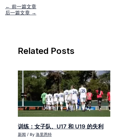
←
前一篇文章
后一篇文章
→
Related Posts
训练：女子队、U17 和 U19 的失利
新闻
/ By
洛里恩特