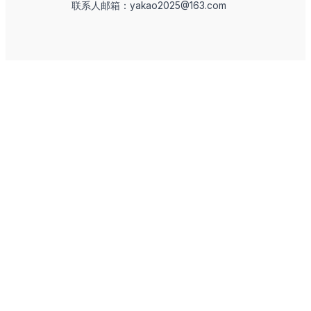
联系人邮箱：yakao2025@163.com