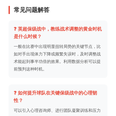
常见问题解答
❓ 英超保级战中，教练战术调整的黄金时机
是什么时候？
一般在比赛中出现明显扭转局势的关键节点，比
如对手出现体力下降或频繁失误时，及时调整战
术能起到事半功倍的效果。利用数据分析可以提
前预判这种时机。
❓ 如何提升球队在关键保级战中的心理韧
性？
可以引入心理咨询师、进行团队凝聚训练和压力