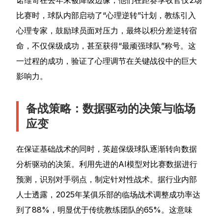
比赛时，球队内部启动了“心理逆转”计划，教练引入
心理专家，鼓励球员面对压力，最终以积分差逆转宿
命，不仅保级成功，甚至获得“最顽强球队”称号。这
一过程的成功，验证了心理调节在关键战役中的巨大
影响力。
备战策略：数据驱动的决策与临场
应变
在保证基础战术的同时，英超保级球队逐渐转向数据
分析驱动的决策。利用先进的AI模型对比赛数据进行
预测，识别对手弱点，制定针对性战术。据行业内部
人士透露，2025年某俱乐部的临场战术调整成功率达
到了88%，明显优于传统教练团队的65%。这意味