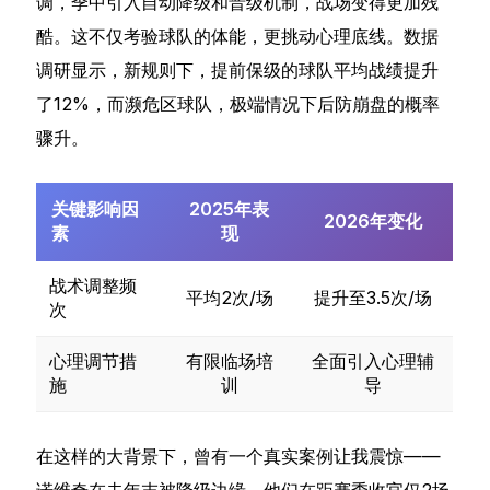
调，季中引入自动降级和晋级机制，战场变得更加残
酷。这不仅考验球队的体能，更挑动心理底线。数据
调研显示，新规则下，提前保级的球队平均战绩提升
了12%，而濒危区球队，极端情况下后防崩盘的概率
骤升。
关键影响因
2025年表
2026年变化
素
现
战术调整频
平均2次/场
提升至3.5次/场
次
心理调节措
有限临场培
全面引入心理辅
施
训
导
在这样的大背景下，曾有一个真实案例让我震惊——
诺维奇在去年末被降级边缘，他们在距赛季收官仅2场