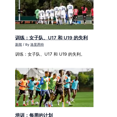
训练：女子队、U17 和 U19 的失利
新闻
/ By
洛里恩特
训练：女子队、U17 和 U19 的失利。
培训：每周的计划