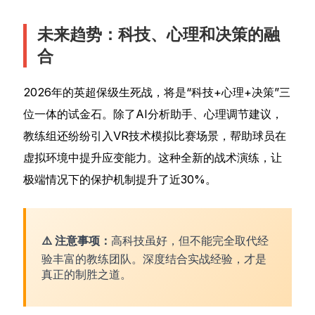
未来趋势：科技、心理和决策的融
合
2026年的英超保级生死战，将是“科技+心理+决策”三
位一体的试金石。除了AI分析助手、心理调节建议，
教练组还纷纷引入VR技术模拟比赛场景，帮助球员在
虚拟环境中提升应变能力。这种全新的战术演练，让
极端情况下的保护机制提升了近30%。
⚠️ 注意事项：
高科技虽好，但不能完全取代经
验丰富的教练团队。深度结合实战经验，才是
真正的制胜之道。