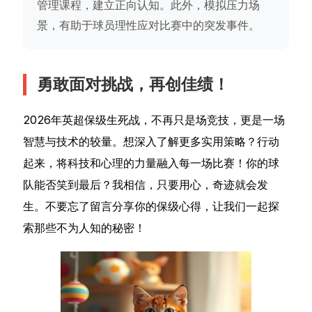
管理课程，建立正向认知。此外，模拟压力场
景，有助于球员理性应对比赛中的突发事件。
勇敢面对挑战，再创佳绩！
2026年英超保级生死战，不再只是场竞技，更是一场
智慧与技术的较量。想深入了解更多实用策略？行动
起来，将科技和心理的力量融入每一场比赛！你的球
队能否笑到最后？我相信，只要用心，奇迹就会发
生。不要忘了留言分享你的保级心得，让我们一起探
索那些不为人知的秘密！