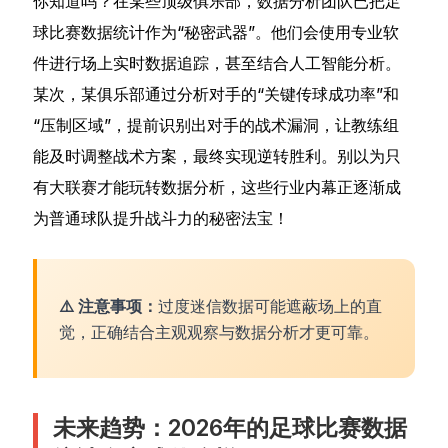
你知道吗？在某些顶级俱乐部，数据分析团队已把足
球比赛数据统计作为“秘密武器”。他们会使用专业软
件进行场上实时数据追踪，甚至结合人工智能分析。
某次，某俱乐部通过分析对手的“关键传球成功率”和
“压制区域”，提前识别出对手的战术漏洞，让教练组
能及时调整战术方案，最终实现逆转胜利。别以为只
有大联赛才能玩转数据分析，这些行业内幕正逐渐成
为普通球队提升战斗力的秘密法宝！
⚠️ 注意事项：
过度迷信数据可能遮蔽场上的直
觉，正确结合主观观察与数据分析才更可靠。
未来趋势：2026年的足球比赛数据