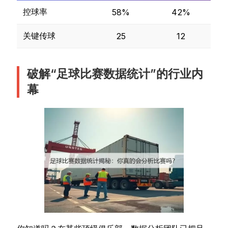
控球率
58%
42%
关键传球
25
12
破解“足球比赛数据统计”的行业内
幕