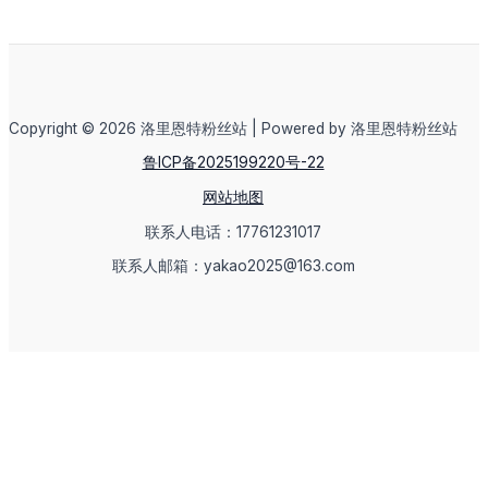
Copyright © 2026 洛里恩特粉丝站 | Powered by 洛里恩特粉丝站
鲁ICP备2025199220号-22
网站地图
联系人电话：17761231017
联系人邮箱：yakao2025@163.com