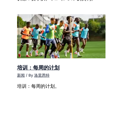
培训：每周的计划
新闻
/ By
洛里恩特
培训：每周的计划。