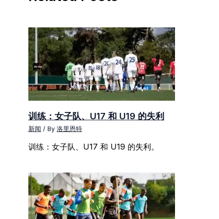
训练：女子队、U17 和 U19 的失利
新闻
/ By
洛里恩特
训练：女子队、U17 和 U19 的失利。