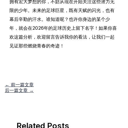
拥有宏大梦想的你，不妨从现在开始关注这些潜力无
限的少年。未来的足球巨星，既有天赋的闪光，也有
幕后辛勤的汗水。谁知道呢？也许你身边的某个少
年，就会在2026年的足球历史上留下名字！如果你喜
欢这篇分析，欢迎留言告诉我你的看法，让我们一起
见证那些燃烧青春的奇迹！
←
前一篇文章
后一篇文章
→
Related Posts