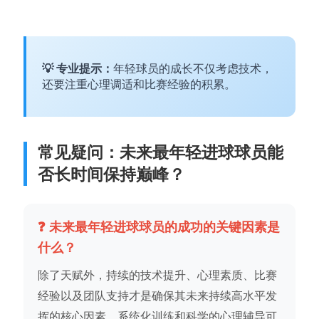
💡 专业提示：
年轻球员的成长不仅考虑技术，
还要注重心理调适和比赛经验的积累。
常见疑问：未来最年轻进球球员能
否长时间保持巅峰？
❓ 未来最年轻进球球员的成功的关键因素是
什么？
除了天赋外，持续的技术提升、心理素质、比赛
经验以及团队支持才是确保其未来持续高水平发
挥的核心因素。系统化训练和科学的心理辅导可