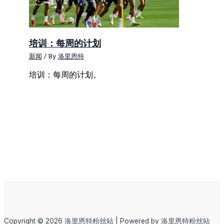
培训：每周的计划
新闻
/ By
洛里恩特
培训：每周的计划。
Copyright © 2026 洛里恩特粉丝站 | Powered by 洛里恩特粉丝站