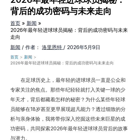
背后的成功密码与未来走向
首页
新闻
2026年最年轻进球球员揭秘：背后的成功密码与未来
走向
新闻
/ 作者：
洛里恩特
/
2026年5月9日
首页
>
新闻
>
2026年最年轻进球球员揭秘：背后的成功密码与未来走向
在足球历史上，最年轻的进球球员一直是公众和
专家关注的焦点。那些年纪轻轻就打入关键一球的少
年天才，背后都藏着怎样的秘密？为什么某些年轻球
员能够在18岁甚至更早展现超凡能力？透过细致的分
析与亲身体验，我将带你深入挖掘这些未来巨星的成
功密码，共同探索2026年最年轻进球球员背后的故事
与潜力。