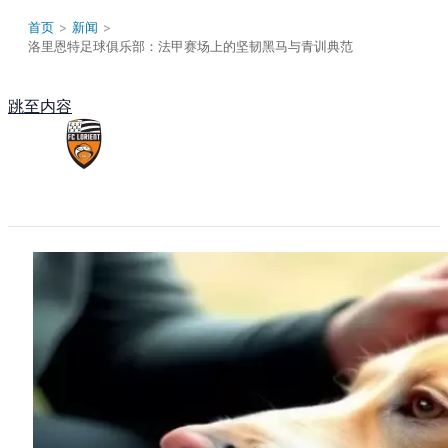
首页
>
新闻
>
洛里恩特足球俱乐部：法甲赛场上的坚韧黑马与青训典范
跳至内容
Main Menu