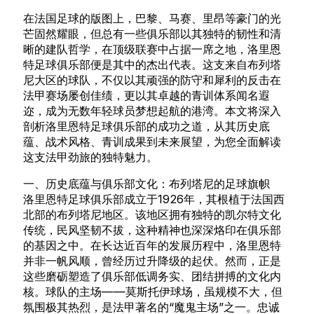
在法国足球的版图上，巴黎、马赛、里昂等豪门的光
芒固然耀眼，但总有一些俱乐部以其独特的韧性和清
晰的建队哲学，在顶级联赛中占据一席之地，洛里恩
特足球俱乐部便是其中的杰出代表。这支来自布列塔
尼大区的球队，不仅以其顽强的防守和犀利的反击在
法甲赛场屡创佳绩，更以其卓越的青训体系闻名遐
迩，成为无数年轻球员梦想起航的港湾。本文将深入
剖析洛里恩特足球俱乐部的成功之道，从其历史底
蕴、战术风格、青训成果到未来展望，为您全面解读
这支法甲劲旅的独特魅力。
一、历史底蕴与俱乐部文化：布列塔尼的足球旗帜
洛里恩特足球俱乐部成立于1926年，其根植于法国西
北部的布列塔尼地区。该地区拥有独特的凯尔特文化
传统，民风坚韧不拔，这种精神也深深烙印在俱乐部
的基因之中。在长达近百年的发展历程中，洛里恩特
并非一帆风顺，曾经历过升降级的起伏。然而，正是
这些磨砺塑造了俱乐部低调务实、团结拼搏的文化内
核。球队的主场——莫斯托伊球场，虽规模不大，但
氛围极其热烈，是法甲著名的“魔鬼主场”之一。忠诚