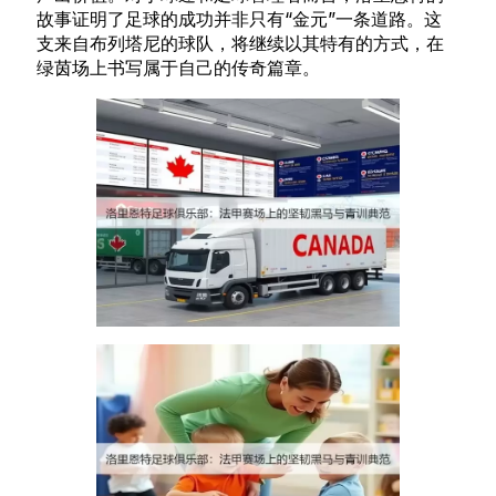
故事证明了足球的成功并非只有“金元”一条道路。这
支来自布列塔尼的球队，将继续以其特有的方式，在
绿茵场上书写属于自己的传奇篇章。