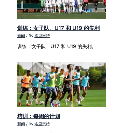
训练：女子队、U17 和 U19 的失利
新闻
/ By
洛里恩特
训练：女子队、U17 和 U19 的失利。
培训：每周的计划
新闻
/ By
洛里恩特