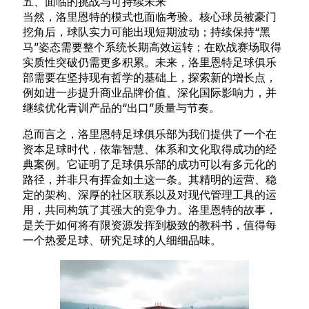
五、面临的挑战与可持续未来
当然，洛里恩特的模式也面临考验。核心球员被豪门
挖角后，球队实力可能出现短期波动；持续保持“黑
马”姿态需要整个系统长期高效运转；在欧战赛场取得
实质性突破仍需更多积累。未来，洛里恩特足球俱乐
部需要在坚持现有哲学的基础上，探索新的增长点，
例如进一步提升商业品牌价值、深化国际影响力，并
继续优化青训产品的“出口”质量与节奏。
总而言之，洛里恩特足球俱乐部为我们提供了一个在
资本足球时代，依靠智慧、体系和文化取得成功的经
典案例。它证明了足球俱乐部的成功可以有多元化的
路径，并非只有挥金如土这一条。其精明的运营、稳
定的架构、深厚的社区联系以及对现代管理工具的运
用，共同构筑了其强大的竞争力。洛里恩特的故事，
是关于如何将有限资源发挥到极致的教科书，值得每
一个热爱足球、研究足球的人细细品味。