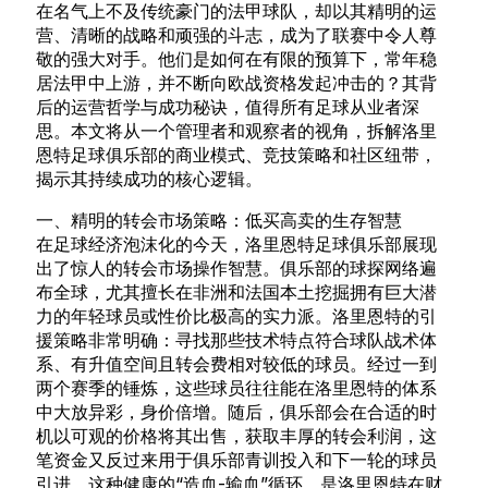
在名气上不及传统豪门的法甲球队，却以其精明的运
营、清晰的战略和顽强的斗志，成为了联赛中令人尊
敬的强大对手。他们是如何在有限的预算下，常年稳
居法甲中上游，并不断向欧战资格发起冲击的？其背
后的运营哲学与成功秘诀，值得所有足球从业者深
思。本文将从一个管理者和观察者的视角，拆解洛里
恩特足球俱乐部的商业模式、竞技策略和社区纽带，
揭示其持续成功的核心逻辑。
一、精明的转会市场策略：低买高卖的生存智慧
在足球经济泡沫化的今天，洛里恩特足球俱乐部展现
出了惊人的转会市场操作智慧。俱乐部的球探网络遍
布全球，尤其擅长在非洲和法国本土挖掘拥有巨大潜
力的年轻球员或性价比极高的实力派。洛里恩特的引
援策略非常明确：寻找那些技术特点符合球队战术体
系、有升值空间且转会费相对较低的球员。经过一到
两个赛季的锤炼，这些球员往往能在洛里恩特的体系
中大放异彩，身价倍增。随后，俱乐部会在合适的时
机以可观的价格将其出售，获取丰厚的转会利润，这
笔资金又反过来用于俱乐部青训投入和下一轮的球员
引进。这种健康的“造血-输血”循环，是洛里恩特在财