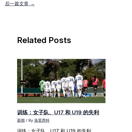
后一篇文章
→
Related Posts
训练：女子队、U17 和 U19 的失利
新闻
/ By
洛里恩特
训练：女子队、U17 和 U19 的失利。