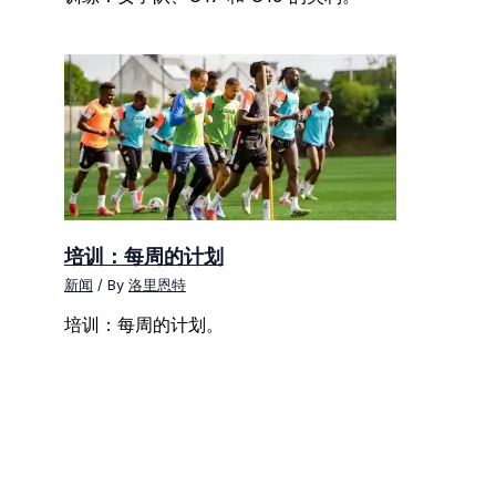
培训：每周的计划
新闻
/ By
洛里恩特
培训：每周的计划。