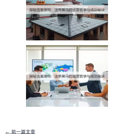
←
前一篇文章