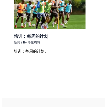
培训：每周的计划
新闻
/ By
洛里恩特
培训：每周的计划。