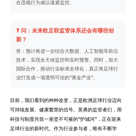
在违规行为难以逃避监控。
❓ 问：未来欧足联监管体系还会有哪些创
新？
答：预计将进一步结合大数据、人工智能等前沿
技术，实现全天候监控和实时预警。同时，加大
国际合作，推动行业标准全球化，真正将足球行
业打造成一项透明可信的“黄金产业”。
目前，我们看到的种种改变，正是欧洲足球行业迈向
可持续发展、健康繁荣的信号。英勇的监管者们，用
科技与制度共筑一座坚不可摧的“护城河”，正在迎来
足球行业的新时代。作为行业参与者，唯有不断学