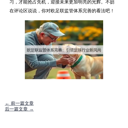
习，才能抢占先机，迎接未来更加明亮的光辉。不妨
在评论区说说，你对欧足联监管体系完善的看法吧！
←
前一篇文章
后一篇文章
→