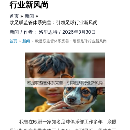
行业新风尚
首页
新闻
欧足联监管体系完善：引领足球行业新风尚
新闻
/ 作者：
洛里恩特
/
2026年3月30日
首页
>
新闻
>
欧足联监管体系完善：引领足球行业新风尚
我曾在欧洲一家知名足球俱乐部工作多年，亲眼