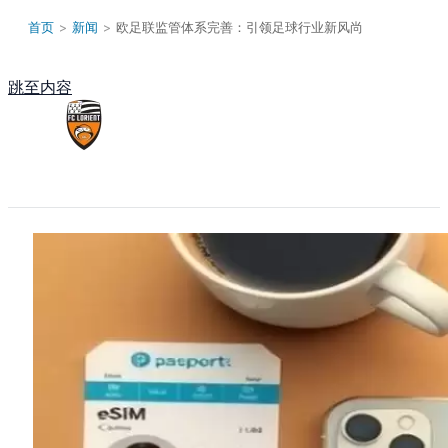
首页
>
新闻
>
欧足联监管体系完善：引领足球行业新风尚
跳至内容
Main Menu