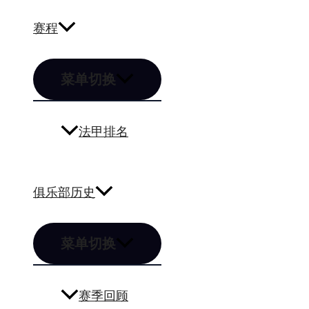
赛程
菜单切换
法甲排名
俱乐部历史
菜单切换
赛季回顾