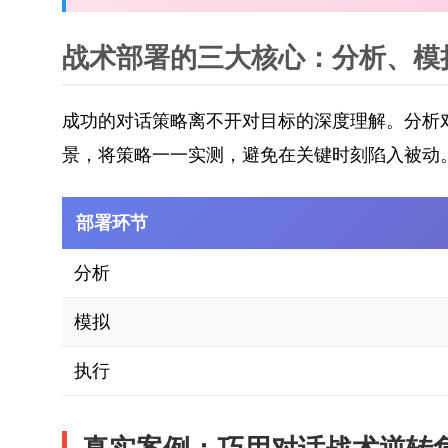
战术部署的三大核心：分析、模
成功的对话策略离不开对目标的深度理解。分析对
景，将策略一一实测，避免在关键时刻陷入被动
部署环节
分析
模拟
执行