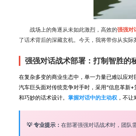
战场上的角逐从未如此激烈，高效的
强强对
了话术背后的深藏玄机。今天，我将带你从实际
强强对话战术部署：打制智胜的
在复杂多变的商业生态中，单一力量已难以应对
汽车巨头面对传统竞争对手时，采用“信息革新+
和巧妙的话术设计。
掌握对话中的主动权
，不让
💡 专业提示：
在部署强强对话战术时，团队