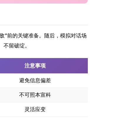
破敌”前的关键准备。随后，模拟对话场
、不留破绽。
注意事项
避免信息偏差
不可照本宣科
灵活应变