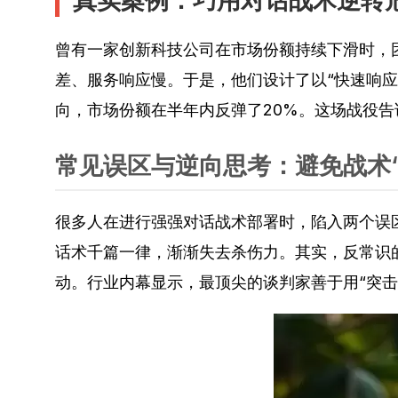
真实案例：巧用对话战术逆转
曾有一家创新科技公司在市场份额持续下滑时，
差、服务响应慢。于是，他们设计了以“快速响
向，市场份额在半年内反弹了20%。这场战役
常见误区与逆向思考：避免战术“
很多人在进行强强对话战术部署时，陷入两个误区
话术千篇一律，渐渐失去杀伤力。其实，反常识
动。行业内幕显示，最顶尖的谈判家善于用“突