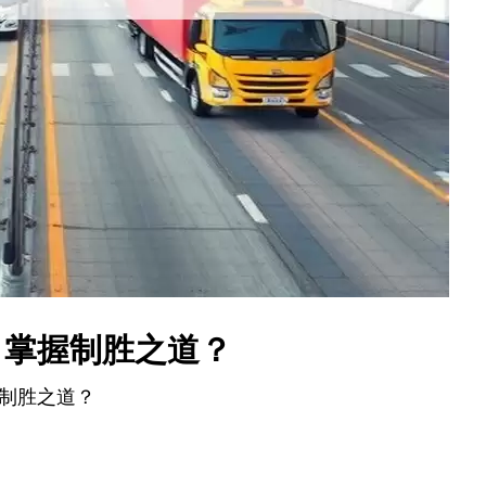
，掌握制胜之道？
制胜之道？
？